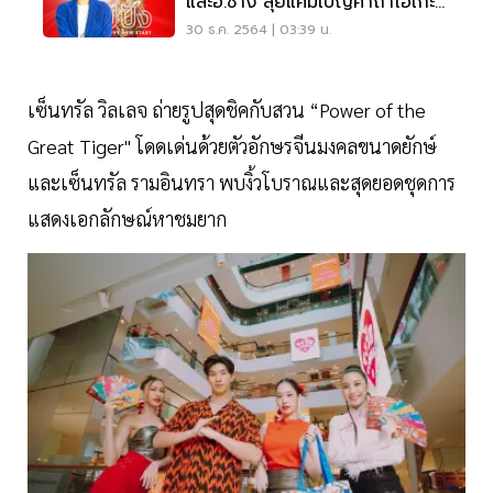
และอ.ช้าง ลุยแคมเปญคาถาโอเกะ
ประเดิมปี 65
30 ธ.ค. 2564 | 03:39 น.
เซ็นทรัล วิลเลจ ถ่ายรูปสุดชิคกับสวน “Power of the
Great Tiger" โดดเด่นด้วยตัวอักษรจีนมงคลขนาดยักษ์
และเซ็นทรัล รามอินทรา พบงิ้วโบราณและสุดยอดชุดการ
แสดงเอกลักษณ์หาชมยาก