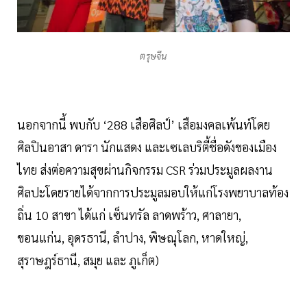
ตรุษจีน
นอกจากนี้ พบกับ ‘288 เสือศิลป์’ เสือมงคลเพ้นท์โดย
ศิลปินอาสา ดารา นักแสดง และเซเลบริตี้ชื่อดังของเมือง
ไทย ส่งต่อความสุขผ่านกิจกรรม CSR ร่วมประมูลผลงาน
ศิลปะโดยรายได้จากการประมูลมอบให้แก่โรงพยาบาลท้อง
ถิ่น 10 สาขา ได้แก่ เซ็นทรัล ลาดพร้าว, ศาลายา,
ขอนแก่น, อุดรธานี, ลำปาง, พิษณุโลก, หาดใหญ่,
สุราษฎร์ธานี, สมุย และ ภูเก็ต)