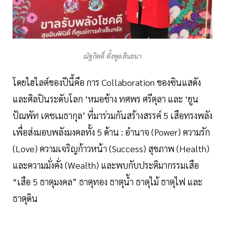
ณัฐกิตติ์ ตั้งพูลสินธนา
โดยไฮไลต์ของปีนี้คือ การ Collaboration ของซินแสดัง
และศิลปินระดับโลก ‘หมอช้าง ทศพร ศรีตุลา และ ‘ยูน
ปัณพัท เตชเมธากุล’ ที่มาร่วมกันสร้างสรรค์ 5 เสือทรงพลัง
เพื่อส่งมอบพลังมงคลทั้ง 5 ด้าน : อำนาจ (Power) ความรัก
(Love) ความเจริญก้าวหน้า (Success) สุขภาพ (Health)
และความมั่งคั่ง (Wealth) และพบกับประติมากรรมเสือ
“เสือ 5 ธาตุมงคล” ธาตุทอง ธาตุน้ำ ธาตุไม้ ธาตุไฟ และ
ธาตุดิน