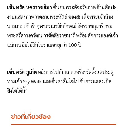
เซ็นทรัล นครราชสีมา
ชื่นชมพระอัจฉริยภาพด้านศิลปะ
งานแสดงภาพวาดลายพระหัตถ์ ของสมเด็จพระเจ้าน้อง
นางเธอ เจ้าฟ้าจุฬาภรณวลัยลักษณ์ อัครราชกุมารี กรม
พระศรีสวางควัฒน วรขัตติยราชนารี พร้อมสักการะองค์เจ้า
แม่กวนอิมไม้สักโบราณอายุกว่า 100 ปี
เซ็นทรัล ภูเก็ต
อลังการไปกับแกลลอรี่อาร์ตตั้งแต่ประตู
ทางเข้า Sky Walk และตื่นตาตื่นใจไปกับการแสดงเชิด
สิงโตใต้น้ำ
ข่าวที่เกี่ยวข้อง