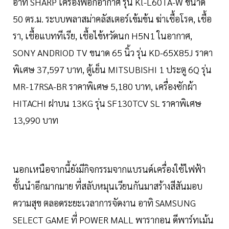
อาทิ SHARP เครื่องฟอกอากาศ รุ่น Kl-L60TA-W ขนาด
50 ตร.ม. ระบบพลาสม่าคลัสเตอร์เข้มข้น ฆ่าเชื้อโรค, เชื้อ
รา, เชื้อแบททีเรีย, เชื้อไข้หวัดนก H5N1 ในอากาศ,
SONY ANDRIOD TV ขนาด 65 นิ้ว รุ่น KD-65X85J ราคา
พิเศษ 37,597 บาท, ตู้เย็น MITSUBISHI 1 ประตู 6Q รุ่น
MR-17RSA-BR ราคาพิเศษ 5,180 บาท, เครื่องซักผ้า
HITACHI ฝาบน 13KG รุ่น SF130TCV SL ราคาพิเศษ
13,990 บาท
นอกเหนือจากนี้ยังมีกิจกรรมจากแบรนด์เครื่องใช้ไฟฟ้า
ชั้นนำอีกมากมาย ที่สลับหมุนเวียนกันมาสร้างสีสันมอบ
ความสุข ตลอดระยะเวลาการจัดงาน อาทิ SAMSUNG
SELECT GAME ที่ POWER MALL พารากอน ดีพาร์ทเม้น