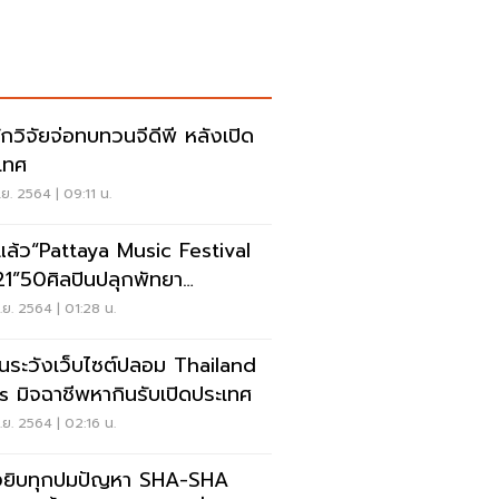
ักวิจัยจ่อทบทวนจีดีพี หลังเปิด
เทศ
ย. 2564 | 09:11 น.
่มแล้ว“Pattaya Music Festival
1”50ศิลปินปลุกพัทยา
ด4สัปดาห์นี้
ย. 2564 | 01:28 น.
อนระวังเว็บไซต์ปลอม Thailand
s มิจฉาชีพหากินรับเปิดประเทศ
ย. 2564 | 02:16 น.
ยิบทุกปมปัญหา SHA-SHA