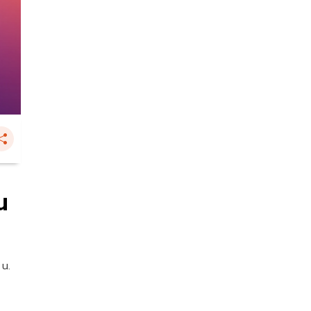
น
 น.