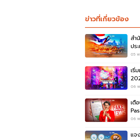
ข่าวที่เกี่ยวข้อง
สำน
ประ
05 พ.
เริ
202
ตลอ
06 พ.
เตื
Pas
06 พ.
แจง