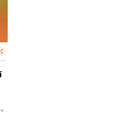
์
 น.