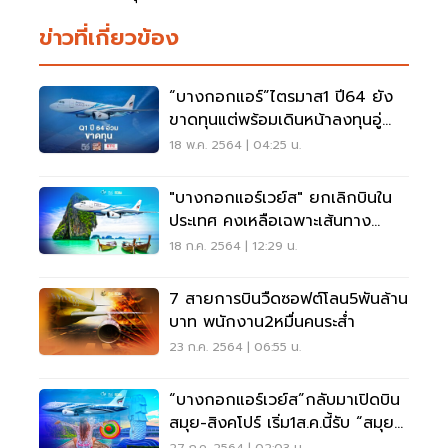
ข่าวที่เกี่ยวข้อง
“บางกอกแอร์”ไตรมาส1 ปี64 ยัง
ขาดทุนแต่พร้อมเดินหน้าลงทุนอู่
ตะเภา
18 พ.ค. 2564 | 04:25 น.
"บางกอกแอร์เวย์ส" ยกเลิกบินใน
ประเทศ คงเหลือเฉพาะเส้นทาง
บินSandbox
18 ก.ค. 2564 | 12:29 น.
7 สายการบินวืดซอฟต์โลน5พันล้าน
บาท พนักงาน2หมื่นคนระส่ำ
23 ก.ค. 2564 | 06:55 น.
“บางกอกแอร์เวย์ส”กลับมาเปิดบิน
สมุย-สิงคโปร์ เริ่ม1ส.ค.นี้รับ “สมุย
พลัส”