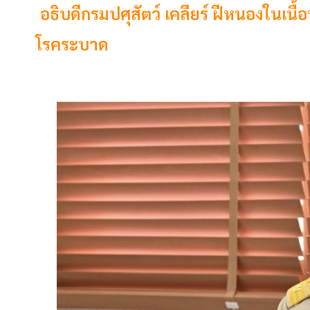
อธิบดีกรมปศุสัตว์ เคลียร์ ฝีหนองในเนื้อห
โรคระบาด