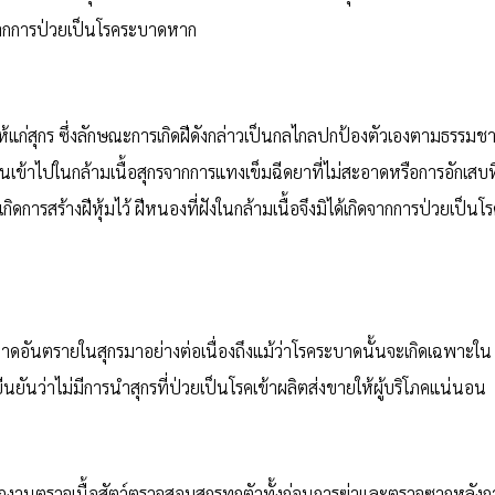
ิดจากการป่วยเป็นโรคระบาดหาก
ให้แก่สุกร ซึ่งลักษณะการเกิดฝีดังกล่าวเป็นกลไกลปกป้องตัวเองตามธรรมชา
ื้อนเข้าไปในกล้ามเนื้อสุกรจากการแทงเข็มฉีดยาที่ไม่สะอาดหรือการอักเสบที
กิดการสร้างฝีหุ้มไว้ ฝีหนองที่ฝังในกล้ามเนื้อจึงมิได้เกิดจากการป่วยเป็นโ
บาดอันตรายในสุกรมาอย่างต่อเนื่องถึงแม้ว่าโรคระบาดนั้นจะเกิดเฉพาะใน
ขอยืนยันว่าไม่มีการนำสุกรที่ป่วยเป็นโรคเข้าผลิตส่งขายให้ผู้บริโภคแน่นอน
พนักงานตรวจเนื้อสัตว์ตรวจสอบสุกรทุกตัวทั้งก่อนการฆ่าและตรวจซากหลังก