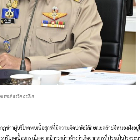
วแพทย์ สรวิศ ธานีโต
กฏข่าวผู้บริโภคพบเนื้อสุกรที่มีความผิดปกติมีลักษณะคล้ายฝีหนองฝังอยู่
ารบริโภคเนื้อสุกร เนื่องจากมีการกล่าวอ้างว่าเกิดจากสุกรที่ป่วยเป็นโรคระ