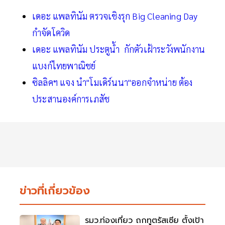
เดอะ แพลทินัม ตรวจเชิงรุก Big Cleaning Day
กำจัดโควิด
เดอะ แพลทินัม ประตูน้ำ กักตัวเฝ้าระวังพนักงาน
แบงก์ไทยพาณิชย์
ซิลลิคฯ แจง นำ"โมเดิร์นนา"ออกจำหน่าย ต้อง
ประสานองค์การเภสัช
ข่าวที่เกี่ยวข้อง
รมว.ท่องเที่ยว ถกทูตรัสเซีย ตั้งเป้า