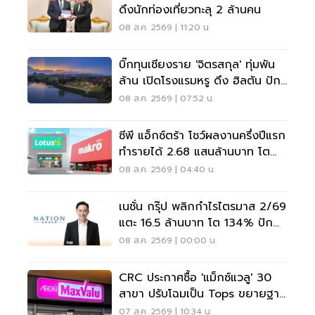
ดึงนักท่องเที่ยวทะลุ 2 ล้านคน
08 ส.ค. 2569 | 11:20 น.
บิ๊กทุนเชียงราย 'จิตรสกุล' ทุ่มพัน
ล้าน เปิดโรงแรมหรู ดึง ฮิลตัน ปัก
หมุดแบรนด์ใหม่
08 ส.ค. 2569 | 07:52 น.
ซีพี แอ็กซ์ตร้า โชว์ผลงานครึ่งปีแรก
ทำรายได้ 2.68 แสนล้านบาท โต
3.6%
08 ส.ค. 2569 | 04:40 น.
เนชั่น กรุ๊ป พลิกกำไรไตรมาส 2/69
แตะ 16.5 ล้านบาท โต 134% ปัก
หมุดสู่ ‘มีเดียเทค’
08 ส.ค. 2569 | 00:00 น.
CRC ประกาศซื้อ 'แม็กซ์แวลู' 30
สาขา ปรับโฉมเป็น Tops ขยายฐาน
ลูกค้าเพิ่ม 9 แสนราย
07 ส.ค. 2569 | 10:34 น.