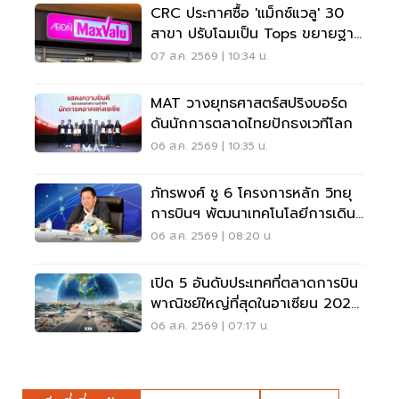
CRC ประกาศซื้อ 'แม็กซ์แวลู' 30
สาขา ปรับโฉมเป็น Tops ขยายฐาน
ลูกค้าเพิ่ม 9 แสนราย
07 ส.ค. 2569 | 10:34 น.
MAT วางยุทธศาสตร์สปริงบอร์ด
ดันนักการตลาดไทยปักธงเวทีโลก
06 ส.ค. 2569 | 10:35 น.
ภัทรพงศ์ ชู 6 โครงการหลัก วิทยุ
การบินฯ พัฒนาเทคโนโลยีการเดิน
อากาศ การบินยุคใหม่
06 ส.ค. 2569 | 08:20 น.
เปิด 5 อันดับประเทศที่ตลาดการบิน
พาณิชย์ใหญ่ที่สุดในอาเซียน 2026
เวียดนามแซงไทยแล้ว
06 ส.ค. 2569 | 07:17 น.