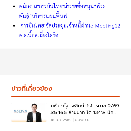
พนักงาน"การบินไทย"ล่ารายชื่อหนุน“พีระ
พันธุ์”บริหารแผนฟื้นฟ
"การบินไทย"จัดประชุมเจ้าหนี้ผ่านe-Meeting12
พ.ค.นี้ลดเสี่ยงโควิด
ข่าวที่เกี่ยวข้อง
เนชั่น กรุ๊ป พลิกกำไรไตรมาส 2/69
แตะ 16.5 ล้านบาท โต 134% ปัก
หมุดสู่ ‘มีเดียเทค’
08 ส.ค. 2569 | 00:00 น.