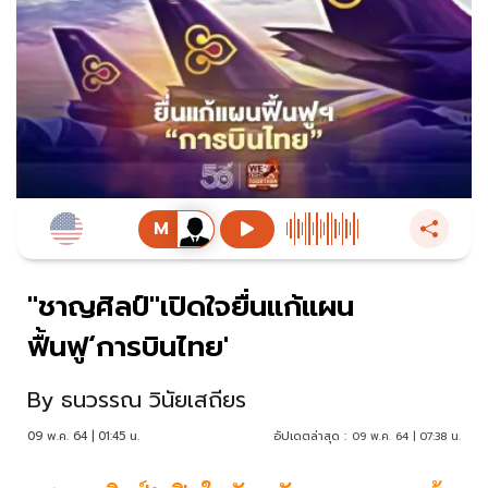
"ชาญศิลป์"เปิดใจยื่นแก้แผน
ฟื้นฟู‘การบินไทย'
By
ธนวรรณ วินัยเสถียร
09 พ.ค. 64 | 01:45 น.
อัปเดตล่าสุด :
09 พ.ค. 64 | 07:38 น.