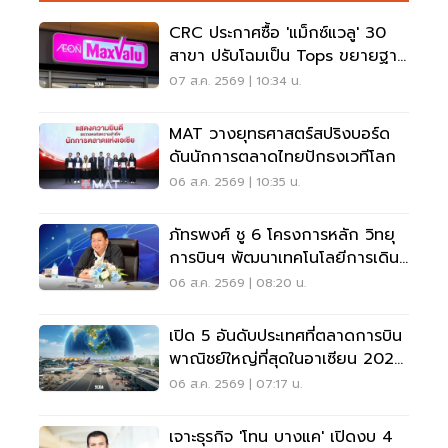
CRC ประกาศซื้อ 'แม็กซ์แวลู' 30
สาขา ปรับโฉมเป็น Tops ขยายฐาน
ลูกค้าเพิ่ม 9 แสนราย
07 ส.ค. 2569 | 10:34 น.
MAT วางยุทธศาสตร์สปริงบอร์ด
ดันนักการตลาดไทยปักธงเวทีโลก
06 ส.ค. 2569 | 10:35 น.
ภัทรพงศ์ ชู 6 โครงการหลัก วิทยุ
การบินฯ พัฒนาเทคโนโลยีการเดิน
อากาศ การบินยุคใหม่
06 ส.ค. 2569 | 08:20 น.
เปิด 5 อันดับประเทศที่ตลาดการบิน
พาณิชย์ใหญ่ที่สุดในอาเซียน 2026
เวียดนามแซงไทยแล้ว
06 ส.ค. 2569 | 07:17 น.
เจาะธุรกิจ 'โทน บางแค' เปิดงบ 4