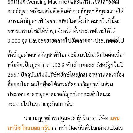
อัตโนมัติ (Vending Machine) และแฟรนไชส์เครื่องดื่ม
จากกัญชา พร้อมเสริมด้วยสินค้าจาก
กัญชา กัญชง
ภายใต้
แบรนด์
กัญคาเฟ่
(
KanCafe
) โดยตั้งเป้าหมายในปีนี้จะ
ขยายแฟรนไชส์ได้ทั่วทุกจังหวัด ทั่วประเทศไทยให้ได้
3,000 จุด และจะขยายตลาดไปยังตลาดต่างประเทศต่อไป
ทั้งนี้ มูลค่าตลาดกัญชาทั่วโลกจะมีแนวโน้มเติบโตต่อเนื่อง
หรือคิดเป็นมูลค่ากว่า 103.9 พันล้านดอลลาร์สหรัฐฯ ในปี
2567 ปัจจุบันเริ่มมีบริษัทยักษ์ใหญ่กลุ่มอาหารและเครื่อง
ดื่มของโลก สนใจที่จะใช้สารสกัดจากกัญชาเป็นส่วน
ประกอบ คาดว่ามูลค่าตลาดกัญชาโลกจะเติบโตและ
กระจายไปในหลายธุรกิจมากขึ้น
นายเสฏฐวุฒิ พรปฐมพงศ์ ผู้บริหาร บริษัท
แคน
นาบิซ โกลบอล กรุ๊ป
กล่าวว่า ปัจจุบันทั่วโลกต่างสนใจใน