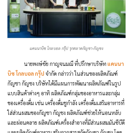
แคนนาบิซ โกลบอล กรุ๊ป รุกตลาดกัญชา-กัญชง
นายพงษ์​ชัย กาญจนมณี ที่ปรึกษาบริษัท
แคนนา
บิซ โกลบอล กรุ๊ป
จำกัด กล่าวว่า ในส่วนของผลิตภัณฑ์
กัญชา กัญชง บริษัทได้มีแผนการพัฒนาผลิตภัณฑ์ในรูป
แบบสินค้าต่างๆ อาทิ ผลิตภัณฑ์​กลุ่มของอาหารและกลุ่ม
ของเครื่อง​ดื่ม เช่น เครื่องดื่มชูกำลัง เครื่องดื่มเสริมอาหารที่
ใส่ส่วนผสมของกัญชา กัญชง ผลิตภัณฑ์ช่วยให้นอนหลับ
และผ่อนคลาย ผลิตภัณฑ์​เครื่องสำอางที่มีส่วนผสมมันซีบีดี
และผลิตภัณฑ์อาหารเสริมจากสารสกัดกัญชา กัญชง โดย