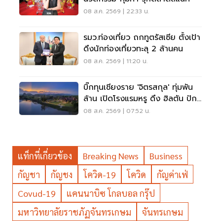
08 ส.ค. 2569 | 22:33 น.
รมว.ท่องเที่ยว ถกทูตรัสเซีย ตั้งเป้า
ดึงนักท่องเที่ยวทะลุ 2 ล้านคน
08 ส.ค. 2569 | 11:20 น.
บิ๊กทุนเชียงราย 'จิตรสกุล' ทุ่มพัน
ล้าน เปิดโรงแรมหรู ดึง ฮิลตัน ปัก
หมุดแบรนด์ใหม่
08 ส.ค. 2569 | 07:52 น.
แท็กที่เกี่ยวข้อง
Breaking News
Business
กัญชา
กัญชง
โควิด-19
โควิด
กัญค่าเฟ่
Covud-19
แคนนาบิซ โกลบอล กรุ๊ป
มหาวิทยาลัยราชภัฏจันทรเกษม
จันทรเกษม