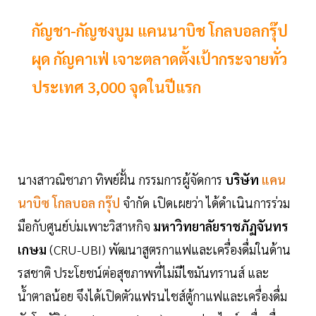
กัญชา-กัญชงบูม แคนนาบิช โกลบอลกรุ๊ป
ผุด กัญคาเฟ่ เจาะตลาดตั้งเป้ากระจายทั่ว
ประเทศ 3,000 จุดในปีแรก
นางสาวณิชาภา ทิพย์ฝั้น กรรมการผู้จัดการ
บริษัท
แคน
นาบิซ โกลบอล กรุ๊ป
จำกัด เปิดเผยว่า ได้ดำเนินการร่วม
มือกับศูนย์บ่มเพาะวิสาหกิจ
มหาวิทยาลัยราชภัฏจันทร
เกษม
(CRU-UBI) พัฒนาสูตรกาแฟและเครื่องดื่มในด้าน
รสชาติ ประโยชน์ต่อสุขภาพที่ไม่มีไขมันทรานส์ และ
น้ำตาลน้อย จึงได้เปิดตัวแฟรนไชส์ตู้กาแฟและเครื่องดื่ม