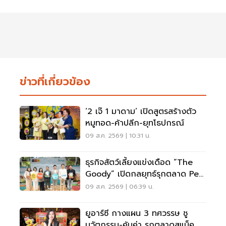
ข่าวที่เกี่ยวข้อง
‘2 เจ๊ 1 มาดาม’ เปิดสูตรสร้างตัว
หมูทอด-ค้าปลีก-ยุทโธปกรณ์
09 ส.ค. 2569 | 10:31 น.
ธุรกิจสัตว์เลี้ยงแข่งเดือด “The
Goody” เปิดกลยุทธ์รุกตลาด Pet
Humanization
09 ส.ค. 2569 | 06:39 น.
ยูอาร์ซี กางแผน 3 ทศวรรษ ชู
นวัตกรรม-คุ้มค่า รุกตลาดสแน็ค