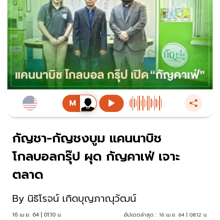
กัญชา-กัญชงบูม แคนนาบิช
โกลบอลกรุ๊ป ผุด กัญคาเฟ่ เจาะ
ตลาด
By
นิธิโรจน์ เกิดบุญภาณุวัฒน์
16 เม.ย. 64 | 01:10 น.
อัปเดตล่าสุด :
16 เม.ย. 64 | 08:12 น.