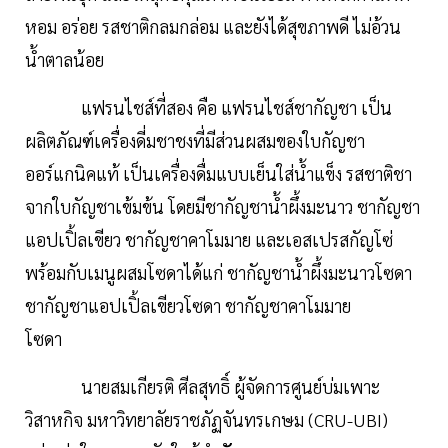
หอม อร่อย รสชาติกลมกล่อม และยังได้สุขภาพดี ไม่อ้วน
น้ำตาลน้อย
แฟรนไชส์ที่สอง คือ แฟรนไชส์ชากัญชา เป็น
ผลิตภัณฑ์เครื่องดี่มชาชงที่มีส่วนผสมของใบกัญชา
ออร์แกนิคแท้ เป็นเครื่องดื่มแบบเย็นใส่น้ำแข็ง รสชาติชา
จากใบกัญชาเข้มข้น โดยมีชากัญชาน้ำผึ้งมะนาว ชากัญชา
แอปเปิ้ลเขียว ชากัญชาคาโมมาย และเอสเปรสกัญโซ่
พร้อมกับเมนูผสมโซดาได้แก่ ชากัญชาน้ำผึ้งมะนาวโซดา
ชากัญชาแอปเปิ้ลเขียวโซดา ชากัญชาคาโมมาย
โซดา
นายสมเกียรติ ศีลสุทธิ์ ผู้จัดการศูนย์บ่มเพาะ
วิสาหกิจ มหาวิทยาลัยราชภัฏจันทรเกษม (CRU-UBI)