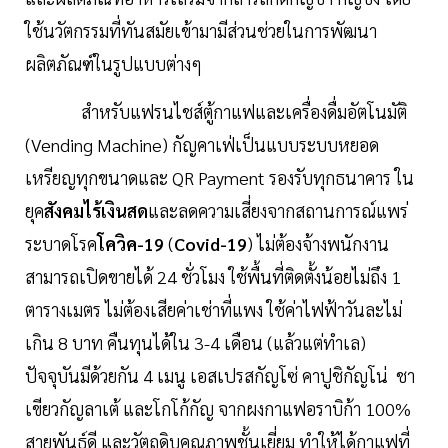
ใช้นวัตกรรมที่ทันสมัยเข้ามามีส่วนช่วยในการพัฒนา
ผลิตภัณฑ์​ในรูปแบบต่างๆ
สำหรับแฟรนไชส์ตู้กาแฟและเครื่องดื่มอัตโนมัติ
(Vending Machine) กัญคาเฟ่เป็นแบบระบบหยอด
เหรียญทุกขนาดและ QR Payment รองรับทุกธนาคาร ใน
ยุค
สังคมไร้เงินสด
และลดความเสี่ยงจากสถานการณ์แพร่
ระบาดโรค
โควิค-19
(
Covid-19
) ไม่ต้องจ้างพนักงาน
สามารถเปิดขายได้ 24 ชั่วโมง ใช้พื้นที่ติดตั้งน้อยไม่ถึง 1
ตารางเมตร ไม่ต้องเสียค่าเช่าที่แพง ใช้ค่าไฟฟ้าวันละไม่
เกิน 8 บาท คืนทุนได้ใน 3-4 เดือน (แล้วแต่ทำเล)
ปัจจุบันมีด้วยกัน 4 เมนู เอสเปรสกัญโซ่ คาปูชิกัญโน่ ชา
เขียวกัญลาเต้ และโกโก้กัญ จากผงกาแฟอราบิก้า 100%
สายพันธุ์ดี และวัตถุดิบคุณภาพชั้นเยี่ยม ทำให้ได้กาแฟที่