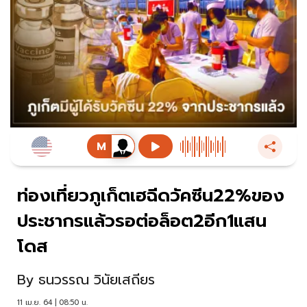
ท่องเที่ยวภูเก็ตเฮฉีดวัคซีน22%ของ
ประชากรแล้วรอต่อล็อต2อีก1แสน
โดส
By
ธนวรรณ วินัยเสถียร
11 เม.ย. 64 | 08:50 น.