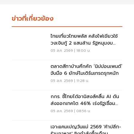
ข่าวที่เกี่ยวข้อง
ไทยเที่ยวไทยพลัส คลังไฟเขียวใช้
วงเงินกู้ 2 แสนล้าน รัฐหนุนงบ
1,750 - 2,000 ล้านบาท
05 ส.ค. 2569 | 18:00 น.
ตลาดสีทาบ้านคึกคัก ‘นิปปอนเพนต์’
จับมือ 6 ยักษ์โมเดิร์นเทรดรุกหนัก
05 ส.ค. 2569 | 11:28 น.
กกร. ชี้ไทยได้อานิสงส์คลื่น AI ดัน
ส่งออกเทคโต 46% เร่งรัฐเชื่อม
ข้อมูล
05 ส.ค. 2569 | 08:56 น.
เจาะแคมเปญวันแม่ 2569 'ค้าปลีก-
ร้านอาหาร' ชิงกำลังซื้อเดือน