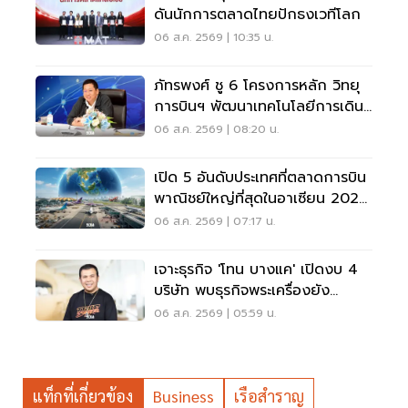
ดันนักการตลาดไทยปักธงเวทีโลก
06 ส.ค. 2569 | 10:35 น.
ภัทรพงศ์ ชู 6 โครงการหลัก วิทยุ
การบินฯ พัฒนาเทคโนโลยีการเดิน
อากาศ การบินยุคใหม่
06 ส.ค. 2569 | 08:20 น.
เปิด 5 อันดับประเทศที่ตลาดการบิน
พาณิชย์ใหญ่ที่สุดในอาเซียน 2026
เวียดนามแซงไทยแล้ว
06 ส.ค. 2569 | 07:17 น.
เจาะธุรกิจ 'โทน บางแค' เปิดงบ 4
บริษัท พบธุรกิจพระเครื่องยัง
ขาดทุน
06 ส.ค. 2569 | 05:59 น.
แท็กที่เกี่ยวข้อง
Business
เรือสำราญ