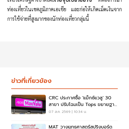
ท่องเที่ยวในเขตภูมิภาคเอเชีย และก่อให้เกิดเม็ดเงินจาก
การใช้จ่ายที่สูงมากของนักท่องเที่ยวกลุ่มนี้
ข่าวที่เกี่ยวข้อง
CRC ประกาศซื้อ 'แม็กซ์แวลู' 30
สาขา ปรับโฉมเป็น Tops ขยายฐาน
ลูกค้าเพิ่ม 9 แสนราย
07 ส.ค. 2569 | 10:34 น.
MAT วางยุทธศาสตร์สปริงบอร์ด