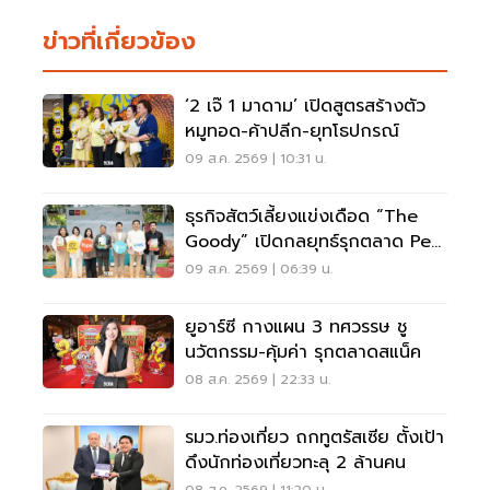
ข่าวที่เกี่ยวข้อง
‘2 เจ๊ 1 มาดาม’ เปิดสูตรสร้างตัว
หมูทอด-ค้าปลีก-ยุทโธปกรณ์
09 ส.ค. 2569 | 10:31 น.
ธุรกิจสัตว์เลี้ยงแข่งเดือด “The
Goody” เปิดกลยุทธ์รุกตลาด Pet
Humanization
09 ส.ค. 2569 | 06:39 น.
ยูอาร์ซี กางแผน 3 ทศวรรษ ชู
นวัตกรรม-คุ้มค่า รุกตลาดสแน็ค
08 ส.ค. 2569 | 22:33 น.
รมว.ท่องเที่ยว ถกทูตรัสเซีย ตั้งเป้า
ดึงนักท่องเที่ยวทะลุ 2 ล้านคน