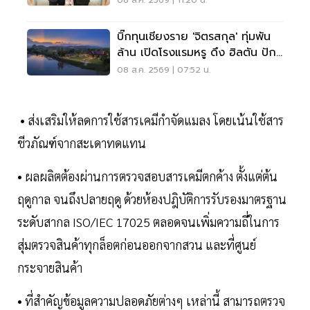
08 ส.ค. 2569 | 11:20 น.
บิ๊กทุนเชียงราย 'จิตรสกุล' ทุ่มพัน
ล้าน เปิดโรงแรมหรู ดึง ฮิลตัน ปัก
หมุดแบรนด์ใหม่
08 ส.ค. 2569 | 07:52 น.
• ส่งเสริมให้ลดการใช้สารเคมีกำจัดแมลง โดยเน้นใช้สาร
ชีวภัณฑ์จากสะเดาทดแทน
• ผลผลิตต้องผ่านการตรวจสอบสารเคมีตกค้าง ตั้งแต่ต้น
ฤดูกาล จนถึงปลายฤดู ด้วยห้องปฎิบัติการรับรองมาตรฐาน
ระดับสากล ISO/IEC 17025 ตลอดจนเพิ่มความถี่ในการ
สุ่มตรวจสินค้าทุกล็อตก่อนออกจากสวน และที่ศูนย์
กระจายสินค้า
• ที่สำคัญข้อมูลความปลอดภัยต่างๆ เหล่านี้ สามารถตรวจ