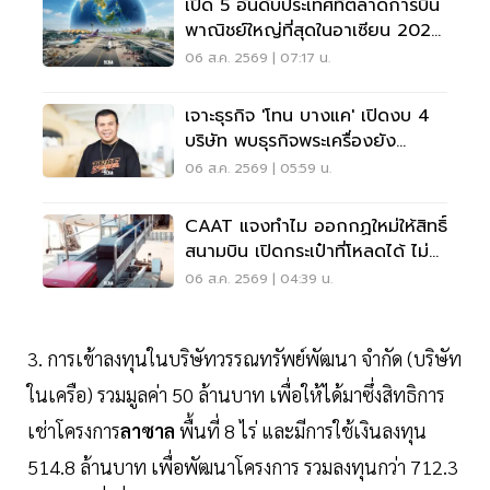
เปิด 5 อันดับประเทศที่ตลาดการบิน
พาณิชย์ใหญ่ที่สุดในอาเซียน 2026
เวียดนามแซงไทยแล้ว
06 ส.ค. 2569 | 07:17 น.
เจาะธุรกิจ 'โทน บางแค' เปิดงบ 4
บริษัท พบธุรกิจพระเครื่องยัง
ขาดทุน
06 ส.ค. 2569 | 05:59 น.
CAAT แจงทำไม ออกกฏใหม่ให้สิทธิ์
สนามบิน เปิดกระเป๋าที่โหลดได้ ไม่
ต้องเรียกเจ้าของ
06 ส.ค. 2569 | 04:39 น.
3. การเข้าลงทุนในบริษัทวรรณทรัพย์พัฒนา จำกัด (บริษัท
ในเครือ) รวมมูลค่า 50 ล้านบาท เพื่อให้ได้มาซึ่งสิทธิการ
เช่าโครงการ
ลาซาล
พื้นที่ 8 ไร่ และมีการใช้เงินลงทุน
514.8 ล้านบาท เพื่อพัฒนาโครงการ รวมลงทุนกว่า 712.3