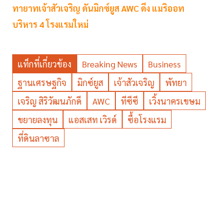
ทายาทเจ้าสัวเจริญ ดันมิกซ์ยูส AWC ดึง แมริออท
บริหาร 4 โรงแรมใหม่
แท็กที่เกี่ยวข้อง
Breaking News
Business
ฐานเศรษฐกิจ
มิกซ์ยูส
เจ้าสัวเจริญ
พัทยา
เจริญ สิริวัฒนภักดี
AWC
ทีซีซี
เวิ้งนาครเขษม
ขยายลงทุน
แอสเสท เวิรด์
ซื้อโรงแรม
ที่ดินลาซาล