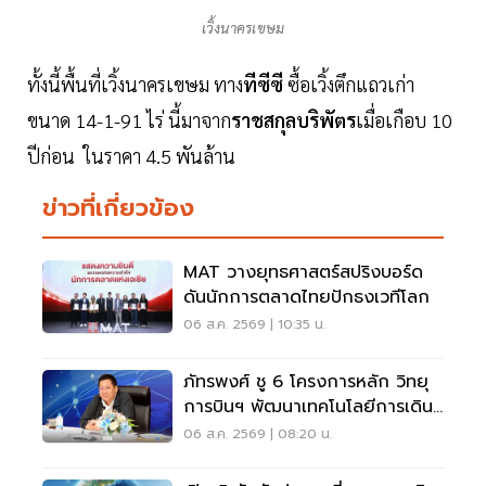
เวิ้งนาครเขษม
ทั้งนี้พื้นที่เวิ้งนาครเขษม ทาง
ทีซีซี
ซื้อเวิ้งตึกแถวเก่า
ขนาด 14-1-91 ไร่ นี้มาจาก
ราชสกุลบริพัตร
เมื่อเกือบ 10
ปีก่อน ในราคา 4.5 พันล้าน
ข่าวที่เกี่ยวข้อง
MAT วางยุทธศาสตร์สปริงบอร์ด
ดันนักการตลาดไทยปักธงเวทีโลก
06 ส.ค. 2569 | 10:35 น.
ภัทรพงศ์ ชู 6 โครงการหลัก วิทยุ
การบินฯ พัฒนาเทคโนโลยีการเดิน
อากาศ การบินยุคใหม่
06 ส.ค. 2569 | 08:20 น.