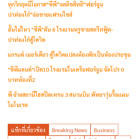
ทุกวิกฤตมีโอกาส“ซีพี”จดลิขสิทธิ“ฟอร์จูน
ปาท่องโก๋”จ่อขายแฟรนไชส์
อั้นไม่ไหว "ซีพี"ดัน 6 โรงแรมหรูขายสตรีทฟู้ด-
ปาท่องโก๋สู้โควิด
แกรนด์ เมอร์เคียว สู้โควิดแปลงห้องพักเป็นห้องประชุม
"ซีพีแลนด์"เปิด10 โรงแรมในเครือฟอร์จูน จัดโปร 0
บาทห้องที่2
พี ย้ายสถานีไฮสปีดเทรน 3 สนามบิน พัทยาวุ่นรื้อแผน
โมโนเรล
แท็กที่เกี่ยวข้อง
Breaking News
Business