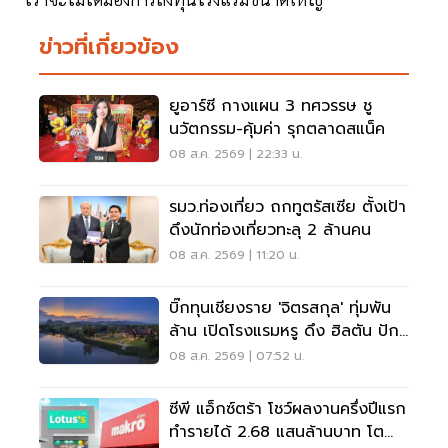
ข่าวที่เกี่ยวข้อง
ยูอาร์ซี กางแผน 3 ทศวรรษ ชู
นวัตกรรม-คุ้มค่า รุกตลาดสแน็ค
08 ส.ค. 2569 | 22:33 น.
รมว.ท่องเที่ยว ถกทูตรัสเซีย ตั้งเป้า
ดึงนักท่องเที่ยวทะลุ 2 ล้านคน
08 ส.ค. 2569 | 11:20 น.
บิ๊กทุนเชียงราย 'จิตรสกุล' ทุ่มพัน
ล้าน เปิดโรงแรมหรู ดึง ฮิลตัน ปัก
หมุดแบรนด์ใหม่
08 ส.ค. 2569 | 07:52 น.
ซีพี แอ็กซ์ตร้า โชว์ผลงานครึ่งปีแรก
ทำรายได้ 2.68 แสนล้านบาท โต