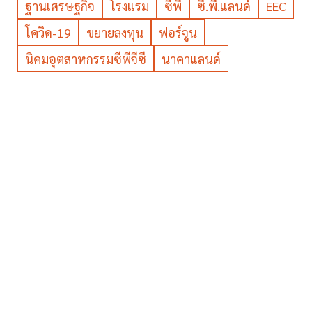
ฐานเศรษฐกิจ
โรงแรม
ซีพี
ซี.พี.แลนด์
EEC
โควิด-19
ขยายลงทุน
ฟอร์จูน
นิคมอุตสาหกรรมซีพีจีซี
นาคาแลนด์