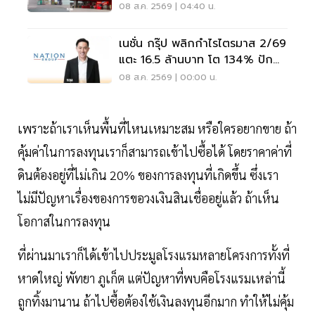
3.6%
08 ส.ค. 2569 | 04:40 น.
เนชั่น กรุ๊ป พลิกกำไรไตรมาส 2/69
แตะ 16.5 ล้านบาท โต 134% ปัก
หมุดสู่ ‘มีเดียเทค’
08 ส.ค. 2569 | 00:00 น.
เพราะถ้าเราเห็นพื้นที่ไหนเหมาะสม หรือใครอยากขาย ถ้า
คุ้มค่าในการลงทุนเราก็สามารถเข้าไปซื้อได้ โดยราคาค่าที่
ดินต้องอยู่ที่ไม่เกิน 20% ของการลงทุนที่เกิดขึ้น ซึ่งเรา
ไม่มีปัญหาเรื่องของการขอวงเงินสินเชื่ออยู่แล้ว ถ้าเห็น
โอกาสในการลงทุน
ที่ผ่านมาเราก็ได้เข้าไปประมูลโรงแรมหลายโครงการทั้งที่
หาดใหญ่ พัทยา ภูเก็ต แต่ปัญหาที่พบคือโรงแรมเหล่านี้
ถูกทิ้งมานาน ถ้าไปซื้อต้องใช้เงินลงทุนอีกมาก ทำให้ไม่คุ้ม