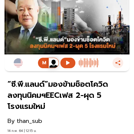
“ซี.พี.แลนด์”มองข้ามช็อตโควิด
ลงทุนนิคมฯEECเฟส 2-ผุด 5
โรงแรมใหม่
By
than_sub
14 ก.พ. 64 | 12:15 น.