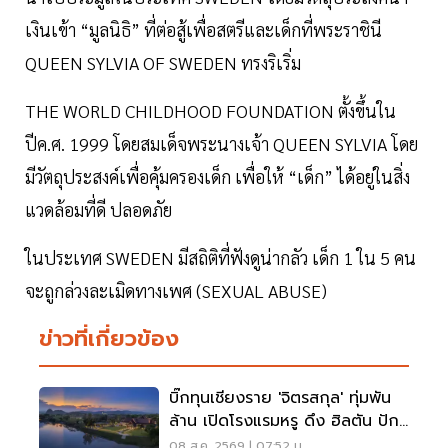
เงินเข้า “มูลนิธิ” ที่ต่อสู้เพื่อสตรีและเด็กที่พระราชินี
QUEEN SYLVIA OF SWEDEN ทรงริเริ่ม
THE WORLD CHILDHOOD FOUNDATION ตั้งขึ้นใน
ปีค.ศ. 1999 โดยสมเด็จพระนางเจ้า QUEEN SYLVIA โดย
มีวัตถุประสงค์เพื่อคุ้มครองเด็ก เพื่อให้ “เด็ก” ได้อยู่ในสิ่ง
แวดล้อมที่ดี ปลอดภัย
ในประเทศ SWEDEN มีสถิติที่ฟังดูน่ากลัว เด็ก 1 ใน 5 คน
จะถูกล่วงละเมิดทางเพศ (SEXUAL ABUSE)
ข่าวที่เกี่ยวข้อง
บิ๊กทุนเชียงราย 'จิตรสกุล' ทุ่มพัน
ล้าน เปิดโรงแรมหรู ดึง ฮิลตัน ปัก
หมุดแบรนด์ใหม่
08 ส.ค. 2569 | 07:52 น.