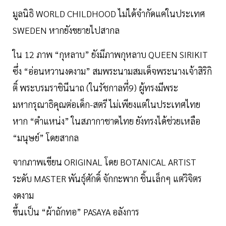
มูลนิธิ WORLD CHILDHOOD ไม่ได้จำกัดแค่ในประเทศ
SWEDEN หากยังขยายไปสากล
ใน 12 ภาพ “กุหลาบ” ยังมีภาพกุหลาบ QUEEN SIRIKIT
ซึ่ง “อ่อนหวานงดงาม” สมพระนามสมเด็จพระนางเจ้าสิริกิ
ติ์ พระบรมราชินีนาถ (ในรัชกาลที่9) ผู้ทรงมีพระ
มหากรุณาธิคุณต่อเด็ก-สตรี ไม่เพียงแต่ในประเทศไทย
หาก “ตำแหน่ง” ในสภากาชาดไทย ยังทรงได้ช่วยเหลือ
“มนุษย์” โดยสากล
จากภาพเขียน ORIGINAL โดย BOTANICAL ARTIST
ระดับ MASTER พันธุ์ศักดิ์ จักกะพาก ชิ้นเล็กๆ แต่วิจิตร
งดงาม
ขึ้นเป็น “ผ้าถักทอ” PASAYA อลังการ