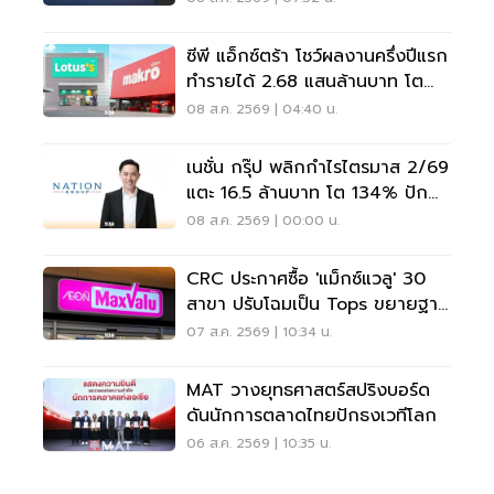
ซีพี แอ็กซ์ตร้า โชว์ผลงานครึ่งปีแรก
ทำรายได้ 2.68 แสนล้านบาท โต
3.6%
08 ส.ค. 2569 | 04:40 น.
เนชั่น กรุ๊ป พลิกกำไรไตรมาส 2/69
แตะ 16.5 ล้านบาท โต 134% ปัก
หมุดสู่ ‘มีเดียเทค’
08 ส.ค. 2569 | 00:00 น.
CRC ประกาศซื้อ 'แม็กซ์แวลู' 30
สาขา ปรับโฉมเป็น Tops ขยายฐาน
ลูกค้าเพิ่ม 9 แสนราย
07 ส.ค. 2569 | 10:34 น.
MAT วางยุทธศาสตร์สปริงบอร์ด
ดันนักการตลาดไทยปักธงเวทีโลก
06 ส.ค. 2569 | 10:35 น.