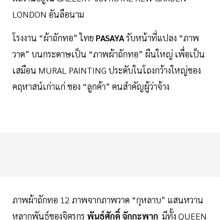
LONDON อันลือนาม
โรงงาน “ผ้าถักทอ” ไทย
PASAYA
รับหน้าที่แปลง “ภาพ
วาด” บนกระดาษเป็น “ภาพผ้าถักทอ” ผืนใหญ่ เพื่อเป็น
เสมือน MURAL PAINTING ประดับในโถงกว้างใหญ่ของ
คฤหาสน์เก่าแก่ ของ “ลูกค้า” คนสำคัญผู้ว่าจ้าง
ภาพผ้าถักทอ 12 ภาพจากภาพวาด “กุหลาบ” แสนหวาน
หลากพันธุ์ของจิตรกร
พันธุ์ศักดิ์ จักกะพาก
มีทั้ง QUEEN