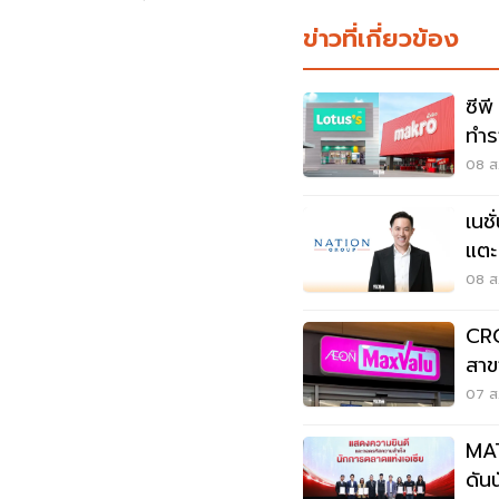
ข่าวที่เกี่ยวข้อง
ซีพ
ทำร
3.
08 ส.
เนช
แตะ
หมุด
08 ส
CRC
สาข
ลูก
07 ส.
MAT
ดัน