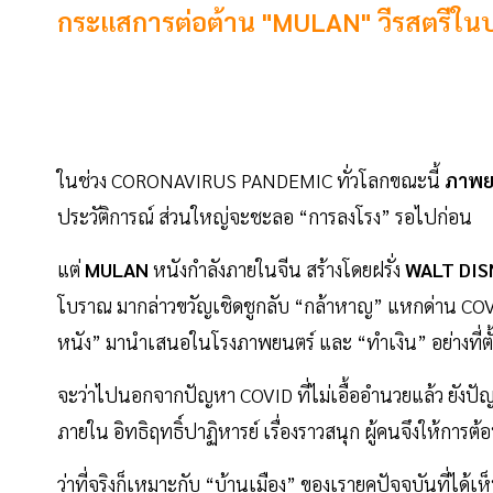
กระแสการต่อต้าน "MULAN" วีรสตรีในป
ในช่วง CORONAVIRUS PANDEMIC ทั่วโลกขณะนี้
ภาพยน
ประวัติการณ์ ส่วนใหญ่จะชะลอ “การลงโรง” รอไปก่อน
แต่
MULAN
หนังกำลังภายในจีน สร้างโดยฝรั่ง
WALT DI
โบราณ มากล่าวขวัญเชิดชูกลับ “กล้าหาญ” แหกด่าน CO
หนัง” มานำเสนอในโรงภาพยนตร์ และ “ทำเงิน” อย่างที่ตั
จะว่าไปนอกจากปัญหา COVID ที่ไม่เอื้ออำนวยแล้ว ยังปัญห
ภายใน อิทธิฤทธิ์ปาฏิหารย์ เรื่องราวสนุก ผู้คนจึงให้การต้อ
ว่าที่จริงก็เหมาะกับ “บ้านเมือง” ของเรายุคปัจจุบันที่