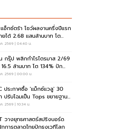
ี แอ็กซ์ตร้า โชว์ผลงานครึ่งปีแรก
ายได้ 2.68 แสนล้านบาท โต
6%
ค. 2569 | 04:40 น.
ั่น กรุ๊ป พลิกกำไรไตรมาส 2/69
 16.5 ล้านบาท โต 134% ปัก
สู่ ‘มีเดียเทค’
.ค. 2569 | 00:00 น.
 ประกาศซื้อ 'แม็กซ์แวลู' 30
า ปรับโฉมเป็น Tops ขยายฐาน
ค้าเพิ่ม 9 แสนราย
ค. 2569 | 10:34 น.
 วางยุทธศาสตร์สปริงบอร์ด
นักการตลาดไทยปักธงเวทีโลก