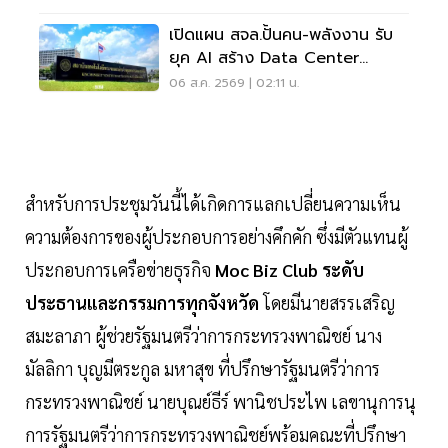
เปิดแผน สจล.ปั้นคน-พลังงาน รับ
ยุค AI สร้าง Data Center
Sandbox
06 ส.ค. 2569 | 02:11 น.
สำหรับการประชุมวันนี้ได้เกิดการแลกเปลี่ยนความเห็น
ความต้องการของผู้ประกอบการอย่างคึกคัก ซึ่งมีตัวแทนผู้
ประกอบการเครือข่ายธุรกิจ
Moc Biz Club ระดับ
ประธานและกรรมการทุกจังหวัด
โดยมีนายสรรเสริญ
สมะลาภา ผู้ช่วยรัฐมนตรีว่าการกระทรวงพาณิชย์ นาง
มัลลิกา บุญมีตระกูล มหาสุข ที่ปรึกษารัฐมนตรีว่าการ
กระทรวงพาณิชย์ นายบุณย์ธีร์ พานิชประไพ เลขานุการนุ
การรัฐมนตรีว่าการกระทรวงพาณิชย์พร้อมคณะที่ปรึกษา