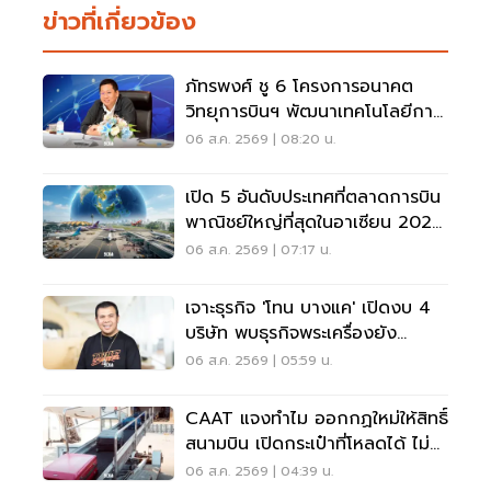
ข่าวที่เกี่ยวข้อง
ภัทรพงศ์ ชู 6 โครงการอนาคต
วิทยุการบินฯ พัฒนาเทคโนโลยีการ
เดินอากาศ การบินยุคใหม่
06 ส.ค. 2569 | 08:20 น.
เปิด 5 อันดับประเทศที่ตลาดการบิน
พาณิชย์ใหญ่ที่สุดในอาเซียน 2026
เวียดนามแซงไทยแล้ว
06 ส.ค. 2569 | 07:17 น.
เจาะธุรกิจ 'โทน บางแค' เปิดงบ 4
บริษัท พบธุรกิจพระเครื่องยัง
ขาดทุน
06 ส.ค. 2569 | 05:59 น.
CAAT แจงทำไม ออกกฏใหม่ให้สิทธิ์
สนามบิน เปิดกระเป๋าที่โหลดได้ ไม่
ต้องเรียกเจ้าของ
06 ส.ค. 2569 | 04:39 น.