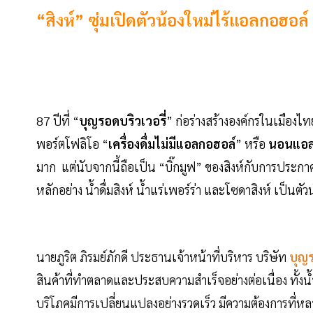
“สิงห์” ซุ่มเปิดตัวน้องใหม่ไร้แอลกอฮอ
87 ปีที่ “
บุญรอดบริวเวอรี่
” ก่อร่างสร้างองค์กรในเมืองไท
พอร์ตโฟลิโอ “
เครื่องดื่มไม่มีแอลกอฮอล์
” หรือ
นอนแอล
มาก แต่นับจากนี้ถือเป็น “บิ๊กมูฟ” ของสิงห์กับการประก
หลักอย่าง น้ำดื่มสิงห์ น้ำแร่เพอร์ร่า และโซดาสิงห์ เป็นตัว
นายภูริต ภิรมย์ภักดี ประธานเจ้าหน้าที่บริหาร บริษัท
บุญร
สินค้าที่ทำตลาดและประสบความสำเร็จอย่างต่อเนื่อง ทั้งน้ำด
บริโภคมีการเปลี่ยนแปลงอย่างรวดเร็ว มีความต้องการที่ห