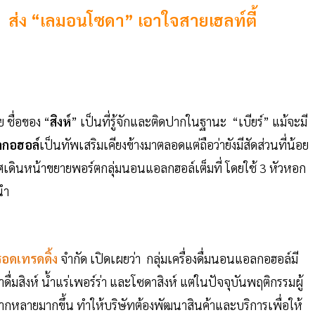
ล์ ส่ง “เลมอนโซดา” เอาใจสายเฮลท์ตี้
ย ชื่อของ “
สิงห์
” เป็นที่รู้จักและติดปากในฐานะ “เบียร์” แม้จะมี
กอฮอล์
เป็นทัพเสริมเคียงข้างมาตลอดแต่ถือว่ายังมีสัดส่วนที่น้อย
าศเดินหน้าขยายพอร์ตกลุ่มนอนแอลกฮอล์เต็มที่ โดยใช้ 3 หัวหอก
นำ
อดเทรดดิ้ง
จำกัด เปิดเผยว่า กลุ่มเครื่องดื่มนอนแอลกอฮอล์มี
ื่มสิงห์ น้ำแร่เพอร์ร่า และโซดาสิงห์ แต่ในปัจจุบันพฤติกรรมผู้
ลากหลายมากขึ้น ทำให้บริษัทต้องพัฒนาสินค้าและบริการเพื่อให้