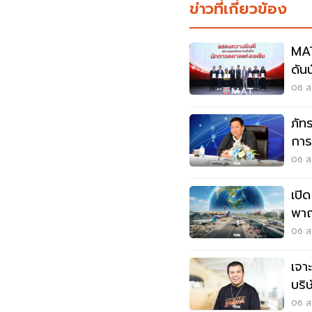
ข่าวที่เกี่ยวข้อง
MAT
ดัน
06 ส.
ภัท
การ
อาก
06 ส.
เปิ
พาณ
เวี
06 ส.
เจา
บริ
06 ส.