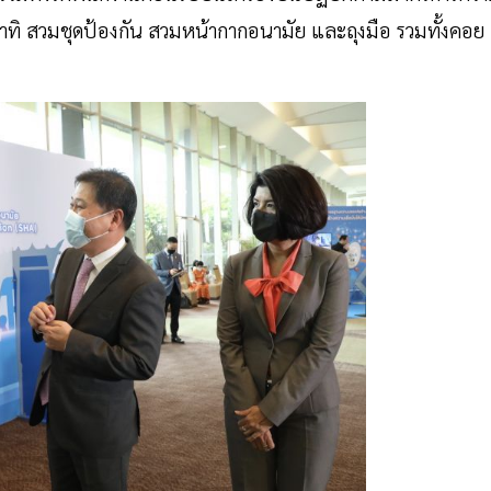
อาทิ สวมชุดป้องกัน สวมหน้ากากอนามัย และถุงมือ รวมทั้งคอย