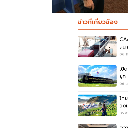
ข่าวที่เกี่ยวข้อง
CAA
สนาม
ต้อ
06 ส.
เปิ
ยุค AI สร้าง 
Sa
06 ส.
ไทย
วงเ
1,7
05 ส.
ตลา