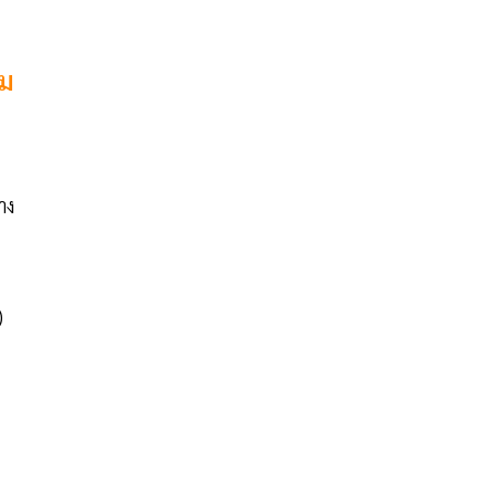
รม
าง
)