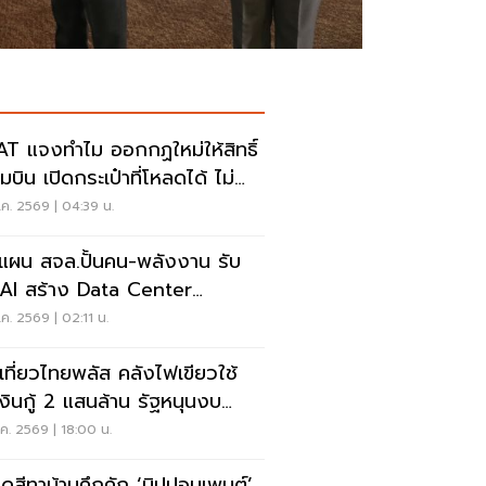
T แจงทำไม ออกกฏใหม่ให้สิทธิ์
บิน เปิดกระเป๋าที่โหลดได้ ไม่
งเรียกเจ้าของ
ค. 2569 | 04:39 น.
ดแผน สจล.ปั้นคน-พลังงาน รับ
Data Center
ndbox
ค. 2569 | 02:11 น.
เที่ยวไทยพลัส คลังไฟเขียวใช้
งินกู้ 2 แสนล้าน รัฐหนุนงบ
50-2,000 ล้านบาท
ค. 2569 | 18:00 น.
ดสีทาบ้านคึกคัก ‘นิปปอนเพนต์’