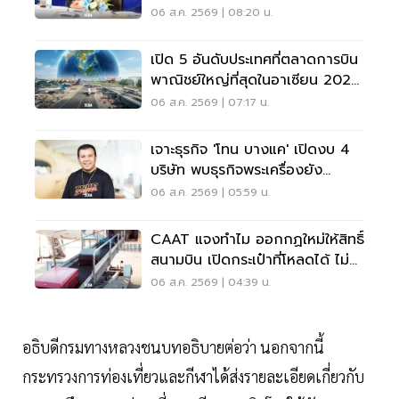
อากาศ การบินยุคใหม่
06 ส.ค. 2569 | 08:20 น.
เปิด 5 อันดับประเทศที่ตลาดการบิน
พาณิชย์ใหญ่ที่สุดในอาเซียน 2026
เวียดนามแซงไทยแล้ว
06 ส.ค. 2569 | 07:17 น.
เจาะธุรกิจ 'โทน บางแค' เปิดงบ 4
บริษัท พบธุรกิจพระเครื่องยัง
ขาดทุน
06 ส.ค. 2569 | 05:59 น.
CAAT แจงทำไม ออกกฏใหม่ให้สิทธิ์
สนามบิน เปิดกระเป๋าที่โหลดได้ ไม่
ต้องเรียกเจ้าของ
06 ส.ค. 2569 | 04:39 น.
อธิบดีกรมทางหลวงชนบทอธิบายต่อว่า นอกจากนี้
กระทรวงการท่องเที่ยวและกีฬาได้ส่งรายละเอียดเกี่ยวกับ