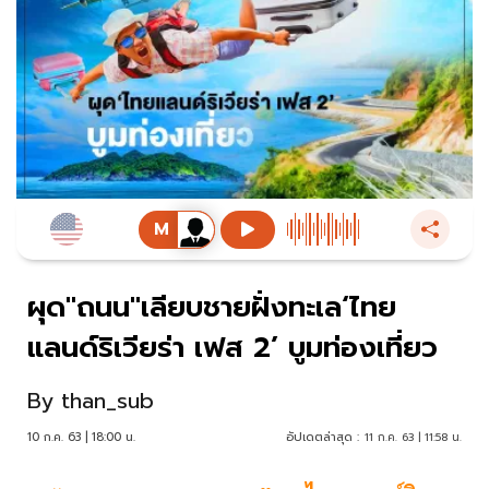
ผุด"ถนน"เลียบชายฝั่งทะเล‘ไทย
แลนด์ริเวียร่า เฟส 2’ บูมท่องเที่ยว
By
than_sub
10 ก.ค. 63 | 18:00 น.
อัปเดตล่าสุด :
11 ก.ค. 63 | 11:58 น.