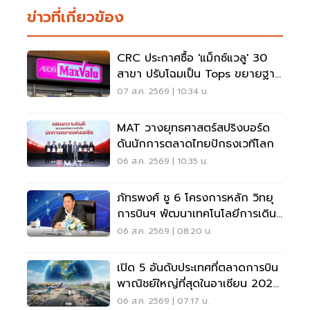
ข่าวที่เกี่ยวข้อง
CRC ประกาศซื้อ 'แม็กซ์แวลู' 30
สาขา ปรับโฉมเป็น Tops ขยายฐาน
ลูกค้าเพิ่ม 9 แสนราย
07 ส.ค. 2569 | 10:34 น.
MAT วางยุทธศาสตร์สปริงบอร์ด
ดันนักการตลาดไทยปักธงเวทีโลก
06 ส.ค. 2569 | 10:35 น.
ภัทรพงศ์ ชู 6 โครงการหลัก วิทยุ
การบินฯ พัฒนาเทคโนโลยีการเดิน
อากาศ การบินยุคใหม่
06 ส.ค. 2569 | 08:20 น.
เปิด 5 อันดับประเทศที่ตลาดการบิน
พาณิชย์ใหญ่ที่สุดในอาเซียน 2026
เวียดนามแซงไทยแล้ว
06 ส.ค. 2569 | 07:17 น.