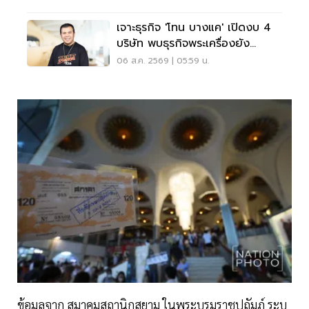
เจาะธุรกิจ 'โทน บางแค' เปิดงบ 4
บริษัท พบธุรกิจพระเครื่องยัง
ขาดทุน
06 ส.ค. 2569 | 05:59 น.
ข้อมูลจาก สมาคมสถานิกสยาม ในพระบรมราชูปถัมภ์ ระบุ