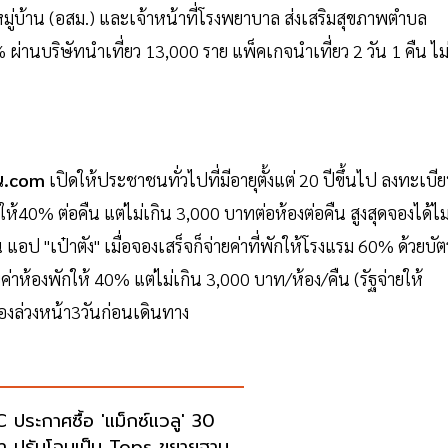
ู่บ้าน (อสม.) และเจ้าหน้าที่โรงพยาบาล ส่งเสริมสุขภาพตำบล
% ผ่านบริษัทนำเที่ยว 13,000 ราย แพ็คเกจนำเที่ยว 2 วัน 1 คืน ไม
ัน.com
เปิดให้ประชาชนทั่วไปที่มีอายุตั้งแต่ 20 ปีขึ้นไป ลงทะเบี
วให้40% ต่อคืน แต่ไม่เกิน 3,000 บาทต่อห้องต่อคืน สูงสุดจองได้ไม
 แอป "เป๋าตัง" เมื่อจองเสร็จก็จ่ายค่าที่พักให้โรงแรม 60% ด้วยบัต
าห้องพักให้ 40% แต่ไม่เกิน 3,000 บาท/ห้อง/คืน (รัฐจ่ายให้
งจองล่วงหน้า3วันก่อนเดินทาง
 ประกาศซื้อ 'แม็กซ์แวลู' 30
า ปรับโฉมเป็น Tops ขยายฐาน