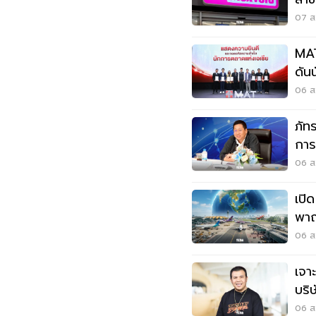
ลูก
07 ส.
MAT
ดัน
06 ส.
ภัท
การ
อาก
06 ส.
เปิ
พาณ
เวี
06 ส.
เจา
บริ
06 ส.