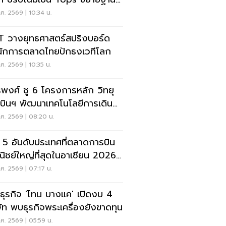
ค้าเพิ่ม 9 แสนราย
ค. 2569 | 10:34 น.
 วางยุทธศาสตร์สปริงบอร์ด
นักการตลาดไทยปักธงเวทีโลก
ค. 2569 | 10:35 น.
รพงศ์ ชู 6 โครงการหลัก วิทยุ
บินฯ พัฒนาเทคโนโลยีการเดิน
าศ การบินยุคใหม่
ค. 2569 | 08:20 น.
ด 5 อันดับประเทศที่ตลาดการบิน
ิชย์ใหญ่ที่สุดในอาเซียน 2026
ยดนามแซงไทยแล้ว
ค. 2569 | 07:17 น.
ะธุรกิจ 'โทน บางแค' เปิดงบ 4
ษัท พบธุรกิจพระเครื่องยังขาดทุน
ค. 2569 | 05:59 น.