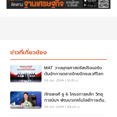
ข่าวที่เกี่ยวข้อง
MAT วางยุทธศาสตร์สปริงบอร์ด
ดันนักการตลาดไทยปักธงเวทีโลก
06 ส.ค. 2569 | 10:35 น.
ภัทรพงศ์ ชู 6 โครงการหลัก วิทยุ
การบินฯ พัฒนาเทคโนโลยีการเดิน
อากาศ การบินยุคใหม่
06 ส.ค. 2569 | 08:20 น.