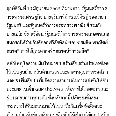
ฤกษ์ดีวันที่ 10 มิถุนายน 2563 ที่ผ่านมา 2 รัฐมนตรีจาก
2
กระทรวงเศรษฐกิจ
นายจุรินทร์ ลักษณวิศิษฏ์ รองนายก
รัฐมนตรี และรัฐมนตรีว่าการ
กระทรวงพาณิชย์
ร่วมกับ
นายเฉลิมชัย ศรีอ่อน รัฐมนตรีว่าการ
กระทรวงเกษตรและ
สหกรณ์
ได้ร่วมกันคิกออฟวิสัยทัศน์
“เกษตรผลิต พาณิชย์
ตลาด”
ภายใต้ยุทธศาสตร์
“ตลาดนำการผลิต”
หลักใหญ่ใจความ มีเป้าหมาย
1 สร้าง
คือ สร้างประเทศไทย
ให้เป็นศูนย์กลางสินค้าเกษตรและอาหารคุณภาพของโลก
และ
3 เพิ่ม
คือ 1.เพิ่มขีดความสามารถในการแข่งขันให้กับ
ประเทศ 2.
เพิ่ม GDP
ประเทศ 3.เพิ่มรายได้เกษตรกรและ
ผู้ประกอบการทุกระดับ ซึ่งหลังจากนี้ปลัดของทั้งสอง
กระทรวงได้รับมอบหมายให้ไปหารือกันเพื่อจัดตั้งคณะ
ทำงานร่วมเพื่อขับเคลื่อน 4 พันธกิจให้สำเร็จได้แก่ 1.สร้าง