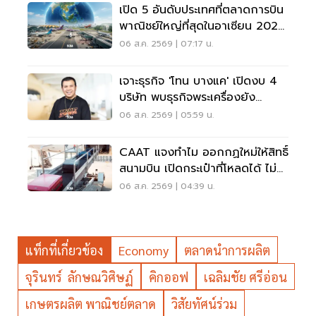
เปิด 5 อันดับประเทศที่ตลาดการบิน
พาณิชย์ใหญ่ที่สุดในอาเซียน 2026
เวียดนามแซงไทยแล้ว
06 ส.ค. 2569 | 07:17 น.
เจาะธุรกิจ 'โทน บางแค' เปิดงบ 4
บริษัท พบธุรกิจพระเครื่องยัง
ขาดทุน
06 ส.ค. 2569 | 05:59 น.
CAAT แจงทำไม ออกกฏใหม่ให้สิทธิ์
สนามบิน เปิดกระเป๋าที่โหลดได้ ไม่
ต้องเรียกเจ้าของ
06 ส.ค. 2569 | 04:39 น.
แท็กที่เกี่ยวข้อง
Economy
ตลาดนำการผลิต
จุรินทร์ ลักษณวิศิษฏ์
คิกออฟ
เฉลิมชัย ศรีอ่อน
เกษตรผลิต พาณิชย์ตลาด
วิสัยทัศน์ร่วม