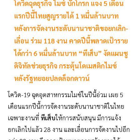
โควิดฉุดธุรกิจ ไมซ์ บักโกรก แจง 5 เดือน
แรกปีนี้ไทยสูญรายได้ 1 หมื่นล้านบาท
หลังการจัดงานระดับนานาชาติขอยกเลิก-
เลื่อน ร่วม 118 งาน คาดปีนี้พลาดเป้าราย
ได้กว่า 6 หมื่นล้านบาท “ทีเส็บ” งัดแผนชู
ดิจิทัลช่วยธุรกิจ กระตุ้นโดเมสติกไมซ์
หลังรัฐทยอยปลดล็อกดาวน์
โควิด-
19
ฉุดอุตสาหกรรมไมซ์ในปีนี้อ่วม
เผย
5
เดือนแรกปีนี้การจัดงานระดับนานาชาติในไทย
เฉพาะงานที่
ทีเส็บ
ให้การสนับสนุน
มีการแจ้ง
ยกเลิกไปแล้ว
28
งาน
และเลื่อนการจัดงานไปอีก