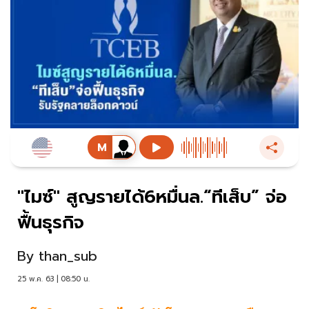
"ไมซ์" สูญรายได้6หมื่นล.“ทีเส็บ” จ่อ
ฟื้นธุรกิจ
By
than_sub
25 พ.ค. 63 | 08:50 น.