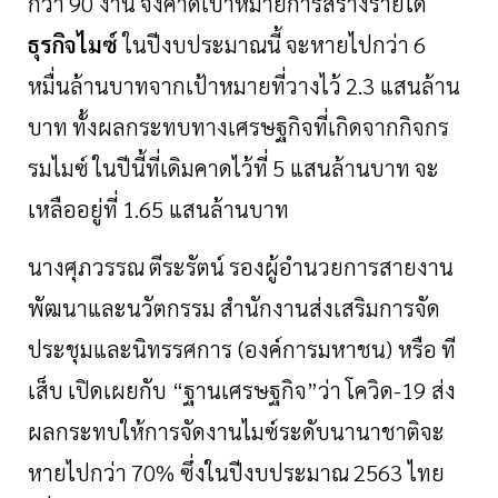
กว่า
90
งาน
จึงคาดเป้าหมายการสร้างรายได้
ธุรกิจไมซ์
ในปีงบประมาณนี้
จะหายไปกว่า
6
หมื่นล้านบาทจากเป้าหมายที่วางไว้
2.3
แสนล้าน
บาท
ทั้งผลกระทบทางเศรษฐกิจที่เกิดจากกิจกร
รมไมซ์
ในปีนี้ที่เดิมคาดไว้ที่
5
แสนล้านบาท
จะ
เหลืออยู่ที่
1.65
แสนล้านบาท
นางศุภวรรณ
ตีระรัตน์
รองผู้อำนวยการสายงาน
พัฒนาและนวัตกรรม
สำนักงานส่งเสริมการจัด
ประชุมและนิทรรศการ
(
องค์การมหาชน
)
หรือ
ที
เส็บ
เปิดเผยกับ
“
ฐานเศรษฐกิจ
”
ว่า
โควิด
-
19
ส่ง
ผลกระทบให้การจัดงานไมซ์ระดับนานาชาติจะ
หายไปกว่า
70%
ซึ่งในปีงบประมาณ
2563
ไทย