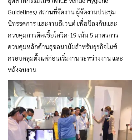
อุตสาหกรรมไมซ์
(
MICE Venue Hygiene
Guidelines)
สถานที่จัดงาน
ผู้จัดงานประชุม
นิทรรศการ
และงานอีเวนต์
เพื่อป้องกันและ
ควบคุมการติดเชื้อโควิด
-
19
เน้น
5
มาตรการ
ควบคุมหลักด้านสุขอนามัยสำหรับธุรกิจไมซ์
ครอบคลุมตั้งแต่ก่อนเริ่มงาน
ระหว่างงาน
และ
หลังจบงาน