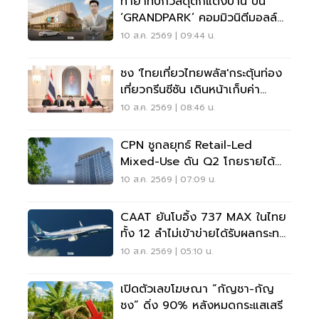
ทายาทบิ๊กวัสดุตกแต่งบ้าน ปั้น
‘GRANDPARK’ คอมมิวนิตีมอลล์
สปอร์ตพรีเมียม 4,000 ล้าน
10 ส.ค. 2569 | 09:44 น.
ชง 'ไทยเที่ยวไทยพลัส'กระตุ้นท่อง
เที่ยวกรีนซีซัน เดินหน้าเก็บค่า
เหยียบแผ่นดิน
10 ส.ค. 2569 | 08:46 น.
CPN ชูกลยุทธ์ Retail-Led
Mixed-Use ดัน Q2 โกยรายได้
1.3 หมื่นล้าน
10 ส.ค. 2569 | 07:09 น.
CAAT ยันโบอิ้ง 737 MAX ในไทย
ทั้ง 12 ลำไม่เข้าข่ายได้รับผลกระทบ
จากคำสั่ง FAA
10 ส.ค. 2569 | 05:10 น.
เปิดตัวเลขโฆษณา “กัญชา-กัญ
ชง” ดิ่ง 90% หลังหมดกระแสเสรี