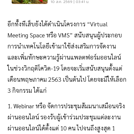
10 ส.ค. 2569 | 03:41 น.
อีกทั้งทีเส็บยังได้ดำเนินโครงการ
“
Virtual
Meeting Space
หรือ
VMS”
สนับสนุนผู้ประกอบ
การนำเทคโนโลยีเข้ามาใช้ส่งเสริมการจัดงาน
และเพิ่มทักษะความรู้ผ่านแพลตฟอร์มออนไลน์
ในช่วงวิกฤติโควิด
-
19
โดยจะเริ่มสนับสนุนตั้งแต่
เดือนพฤษภาคม
2563
เป็นต้นไป
โดยจะมีให้เลือก
3
กิจกรรม
ได้แก่
1. Webinar หรือ
จัดการประชุมสัมมนาเสมือนจริง
ผ่านออนไลน์
รองรับผู้เข้าร่วมประชุมแต่ละงาน
ผ่านออนไลน์ได้ตั้งแต่
10
คน
ไปจนถึงสูงสุด
1