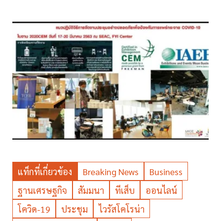
แท็กที่เกี่ยวข้อง
Breaking News
Business
ฐานเศรษฐกิจ
สัมมนา
ทีเส็บ
ออนไลน์
โควิด-19
ประชุม
ไวรัสโคโรน่า