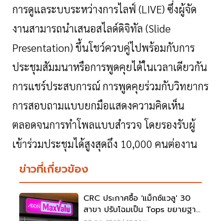
การดูแลระบบระหว่างการไลฟ์ (
LIVE) ซึ่งผู้จัด
งานสามารถนำเสนอสไลด์ดิจิทัล (Slide
Presentation) ขึ้นโชว์ควบคู่ไปพร้อมกับการ
ประชุมสัมมนาหรือการพูดคุยได้ในเวลาเดียวกัน
การแชร์ประสบการณ์ การพูดคุยร่วมกับวิทยากร
การสอบถามแบบยกมือแสดงความคิดเห็น
ตลอดจนการทำโพลแบบสำรวจ โดยรองรับผู้
เข้าร่วมประชุมได้สูงสุดถึง 10,000 คนต่องาน
ข่าวที่เกี่ยวข้อง
CRC ประกาศซื้อ 'แม็กซ์แวลู' 30
สาขา ปรับโฉมเป็น Tops ขยายฐาน
ลูกค้าเพิ่ม 9 แสนราย