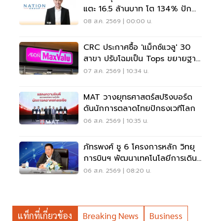
แตะ 16.5 ล้านบาท โต 134% ปัก
หมุดสู่ ‘มีเดียเทค’
08 ส.ค. 2569 | 00:00 น.
CRC ประกาศซื้อ 'แม็กซ์แวลู' 30
สาขา ปรับโฉมเป็น Tops ขยายฐาน
ลูกค้าเพิ่ม 9 แสนราย
07 ส.ค. 2569 | 10:34 น.
MAT วางยุทธศาสตร์สปริงบอร์ด
ดันนักการตลาดไทยปักธงเวทีโลก
06 ส.ค. 2569 | 10:35 น.
ภัทรพงศ์ ชู 6 โครงการหลัก วิทยุ
การบินฯ พัฒนาเทคโนโลยีการเดิน
อากาศ การบินยุคใหม่
06 ส.ค. 2569 | 08:20 น.
แท็กที่เกี่ยวข้อง
Breaking News
Business