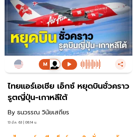
ไทยแอร์เอเชีย เอ็กซ์ หยุดบินชั่วคราว
รูตญี่ปุ่น-เกาหลีใต้
By
ธนวรรณ วินัยเสถียร
13 มี.ค. 63 | 08:14 น.