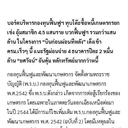
บอร์ดบริหารกองทุนฟื้นฟูฯ ทุบโต๊ะซื้อหนี้เกษตรกรยก
เข่ง อุ้มสมาชิก 4.5 แสนราย บวกฟื้นฟูฯ รวมกว่าแสน
ล้าน ในโครงการ “บินก่อนผ่อนทีหลัง” เล็งเข้า
ครม.เร็วๆ นี้ แนะรัฐผ่อนจ่าย 4 ธนาคารปีละ 2 หมื่น
ล้าน “ยศวัจน์” ยันคุ้ม หลักทรัพย์มากกว่าหนี้
กองทุนฟื้นฟูและพัฒนาเกษตรกร จัดตั้งตามพระราช
บัญญัติ (พ.ร.บ.) กองทุนฟื้นฟูและพัฒนาเกษตรกร
พ.ศ.2542 ซึ่ง พ.ร.บ.ดังกล่าว เกิดจากการต่อสู้เรียกร้องของ
เกษตรกร โดยเฉพาะในภาคตะวันออกเฉียงเหนือต่อมา
ในปี 2544 ได้มีการแก้ไขเพิ่มเติม พ.ร.บ.กองทุนฟื้นฟูและ
พัฒนาเกษตรกร พ.ศ. 2542 (ฉบับที่ 2) โดยมีเหตุผลใน