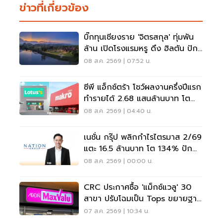
ข่าวที่เกี่ยวข้อง
บิ๊กทุนเชียงราย 'จิตรสกุล' ทุ่มพัน
ล้าน เปิดโรงแรมหรู ดึง ฮิลตัน ปัก
หมุดแบรนด์ใหม่
08 ส.ค. 2569 | 07:52 น.
ซีพี แอ็กซ์ตร้า โชว์ผลงานครึ่งปีแรก
ทำรายได้ 2.68 แสนล้านบาท โต
3.6%
08 ส.ค. 2569 | 04:40 น.
เนชั่น กรุ๊ป พลิกกำไรไตรมาส 2/69
แตะ 16.5 ล้านบาท โต 134% ปัก
หมุดสู่ ‘มีเดียเทค’
08 ส.ค. 2569 | 00:00 น.
CRC ประกาศซื้อ 'แม็กซ์แวลู' 30
สาขา ปรับโฉมเป็น Tops ขยายฐาน
ลูกค้าเพิ่ม 9 แสนราย
07 ส.ค. 2569 | 10:34 น.