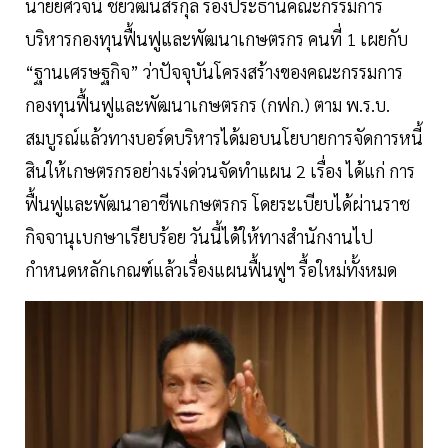
นายยศวัจน์ ชัยวัฒนสิริกุล รองประธานคณะกรรมการ
บริหารกองทุนฟื้นฟูและพัฒนาเกษตรกร คนที่ 1 เผยกับ
“ฐานเศรษฐกิจ” ว่าปัจจุบันโครงสร้างของคณะกรรมการ
กองทุนฟื้นฟูและพัฒนาเกษตรกร (กฟก.) ตาม พ.ร.บ.
สมบูรณ์แล้วทางบอร์ดบริหารได้มอบนโยบายการจัดการหนี้
สินให้เกษตรกรอย่างเร่งด่วนจัดทำแผน 2 เรื่อง ได้แก่ การ
ฟื้นฟูและพัฒนาอาชีพเกษตรกร โดยระเบียบได้ผ่านราช
กิจจานุเบกษาเรียบร้อย วันนี้ได้ให้ทางสำนักงานไป
กำหนดหลักเกณฑ์แล้วเรื่องแผนฟื้นฟูฯ รื้อใหม่ทั้งหมด