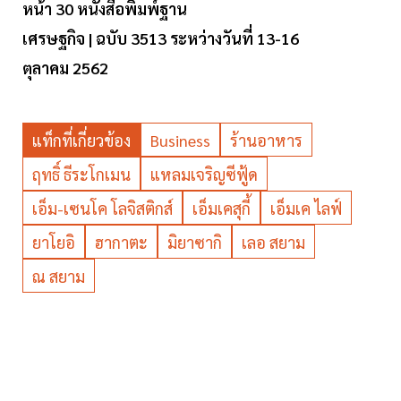
หน้า
30
หนังสือพิมพ์ฐาน
เศรษฐกิจ
|
ฉบับ
3513
ระหว่างวันที่
13-16
ตุลาคม
2562
แท็กที่เกี่ยวข้อง
Business
ร้านอาหาร
ฤทธิ์ ธีระโกเมน
แหลมเจริญซีฟู้ด
เอ็ม-เซนโค โลจิสติกส์
เอ็มเคสุกี้
เอ็มเค ไลฟ์
ยาโยอิ
ฮากาตะ
มิยาซากิ
เลอ สยาม
ณ สยาม