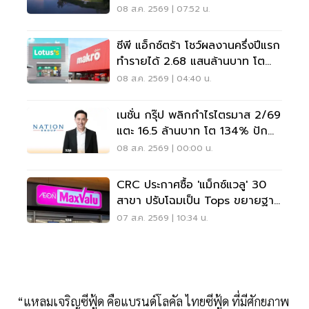
หมุดแบรนด์ใหม่
08 ส.ค. 2569 | 07:52 น.
ซีพี แอ็กซ์ตร้า โชว์ผลงานครึ่งปีแรก
ทำรายได้ 2.68 แสนล้านบาท โต
3.6%
08 ส.ค. 2569 | 04:40 น.
เนชั่น กรุ๊ป พลิกกำไรไตรมาส 2/69
แตะ 16.5 ล้านบาท โต 134% ปัก
หมุดสู่ ‘มีเดียเทค’
08 ส.ค. 2569 | 00:00 น.
CRC ประกาศซื้อ 'แม็กซ์แวลู' 30
สาขา ปรับโฉมเป็น Tops ขยายฐาน
ลูกค้าเพิ่ม 9 แสนราย
07 ส.ค. 2569 | 10:34 น.
“แหลมเจริญซีฟู้ด คือแบรนด์โลคัล ไทยซีฟู้ด ที่มีศักยภาพ