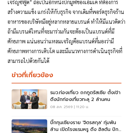
เจริญซีฟู้ด” ถือเป็นอีกหนึ่งบิ๊กมูฟของเอ็มเค ที่ต้องการ
สร้างความแข็ง แกร่งให้กับธุรกิจ จากเดิมที่พอร์ตธุรกิจร้าน
อาหารของบริษัทมีอยู่หลากหลายแบรนด์ ทำให้มีแนวคิดว่า
ถ้ามีแบรนด์ไหนที่จะมาร่วมกันจะต้องเป็นแบรนด์ที่มี
ศักยภาพ แน่นอนว่าแหลมเจริญคือแบรนด์ที่มองว่ามี
ศักยภาพทางการเติบโต และมีแนวทางการดำเนินธุรกิจที่
สามารถไปด้วยกันได้
ข่าวที่เกี่ยวข้อง
รมว.ท่องเที่ยว ถกทูตรัสเซีย ตั้งเป้า
ดึงนักท่องเที่ยวทะลุ 2 ล้านคน
08 ส.ค. 2569 | 11:20 น.
บิ๊กทุนเชียงราย 'จิตรสกุล' ทุ่มพัน
ล้าน เปิดโรงแรมหรู ดึง ฮิลตัน ปัก