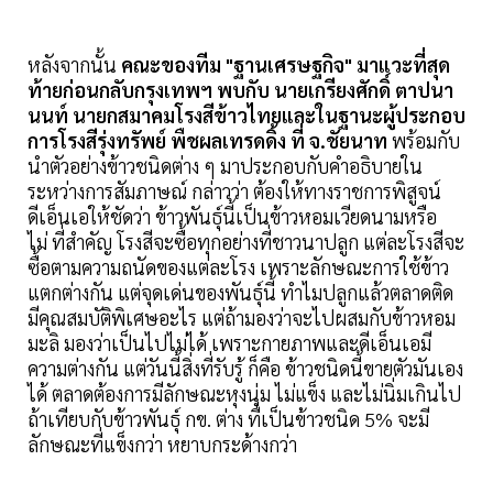
หลังจากนั้น
คณะของทีม "ฐานเศรษฐกิจ" มาแวะที่สุด
ท้ายก่อนกลับกรุงเทพฯ พบกับ
นายเกรียงศักดิ์ ตาปนา
นนท์ นายกสมาคมโรงสีข้าวไทยและในฐานะผู้ประกอบ
การโรงสีรุ่งทรัพย์ พืชผลเทรดดิ้ง ที่ จ.ชัยนาท
พร้อมกับ
นำตัวอย่างข้าวชนิดต่าง ๆ มาประกอบกับคำอธิบายใน
ระหว่างการสัมภาษณ์ กล่าวว่า ต้องให้ทางราชการพิสูจน์
ดีเอ็นเอให้ชัดว่า ข้าวพันธุ์นี้เป็นข้าวหอมเวียดนามหรือ
ไม่ ที่สำคัญ โรงสีจะซื้อทุกอย่างที่ชาวนาปลูก แต่ละโรงสีจะ
ซื้อตามความถนัดของแต่ละโรง เพราะลักษณะการใช้ข้าว
แตกต่างกัน แต่จุดเด่นของพันธุ์นี้ ทำไมปลูกแล้วตลาดติด
มีคุณสมบัติพิเศษอะไร แต่ถ้ามองว่าจะไปผสมกับข้าวหอม
มะลิ มองว่าเป็นไปไม่ได้ เพราะกายภาพและดีเอ็นเอมี
ความต่างกัน แต่วันนี้สิ่งที่รับรู้ ก็คือ ข้าวชนิดนี้ขายตัวมันเอง
ได้ ตลาดต้องการมีลักษณะหุงนุ่ม ไม่แข็ง และไม่นิ่มเกินไป
ถ้าเทียบกับข้าวพันธุ์ กข. ต่าง ที่เป็นข้าวชนิด 5% จะมี
ลักษณะที่แข็งกว่า หยาบกระด้างกว่า