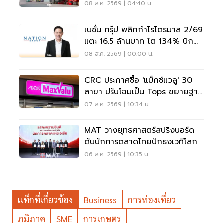
3.6%
08 ส.ค. 2569 | 04:40 น.
เนชั่น กรุ๊ป พลิกกำไรไตรมาส 2/69
แตะ 16.5 ล้านบาท โต 134% ปัก
หมุดสู่ ‘มีเดียเทค’
08 ส.ค. 2569 | 00:00 น.
CRC ประกาศซื้อ 'แม็กซ์แวลู' 30
สาขา ปรับโฉมเป็น Tops ขยายฐาน
ลูกค้าเพิ่ม 9 แสนราย
07 ส.ค. 2569 | 10:34 น.
MAT วางยุทธศาสตร์สปริงบอร์ด
ดันนักการตลาดไทยปักธงเวทีโลก
06 ส.ค. 2569 | 10:35 น.
แท็กที่เกี่ยวข้อง
Business
การท่องเที่ยว
ภูมิภาค
SME
การเกษตร