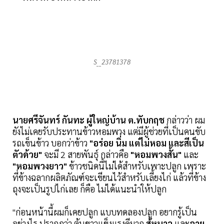
S__23781378
นายศรีจันทร์ กันทะ ผู้ใหญ่บ้าน ต.ทับกฤช
กล่าวว่า ผม
ยังไม่เคยรับประทานข้าวหอมพวง แต่มีผู้ช่วยที่เป็นคนขับ
รถเข็นข้าว บอกว่าข้าว
"อร่อย นิ่ม แต่ไม่หอม และสีเป็น
ตัวด้วย"
จะมี 2 สายพันธุ์ กล่าวคือ
"หอมพวงสั้น"
และ
"หอมพวงยาว"
ข้าวชนิดนี้ไม่ได้สำหรับเพาะปลูก เพราะ
ที่ข้างฉลากผลิตภัณฑ์จะเขียนไว้สำหรับเลี้ยงไก่ แล้วที่ข้าง
ถุงจะเป็นรูปไก่เลย ก็คือ ไม่ได้แนะนำให้ปลูก
"ก่อนหน้านี้ผมก็เคยปลูก แบบทดลองปลูก อยากรู้เป็น
อย่างไร ปรากฏว่า ต้นขาวแข็งแรงดีมาก
สู้หนาว
และ
อายุ