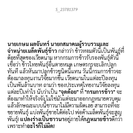
S__23781379
นายเกษม ผลจันทร์ นายกสมาคมผู้รวบรวมและ
จำหน่ายเมล็ดพันธุ์ข้าว
กล่าวว่า ข้าวหอมตัวนี้เป็นพันธุ์ที่
ด้อยที่สุดของเวียดนาม หากกรมการข้าวรับรองพันธุ์ตัวนี้
เชื่อว่า ข้าวไทยพันธุ์อื่นตายหมด เกษตรกรจะเลิกปลูก
ทันที แล้วหันมาปลูกข้าวชนิดนี้แทน วันนี้กรมการข้าวจะ
ต้องมาลงทุนงานวิจัยมากขึ้น เวียดนามในแต่ละปีลงทุน
เป็นพันล้านบาท ถามว่า ของประเทศไทยงานวิจัยลงทุน
แต่ละปีเท่าไร นับว่าเป็น
"จุดด้อย"
ที่
"กรมการข้าว"
จะ
ต้องมาทำให้จริงจัง ไม่ใช่มัวแต่จะมาออกกฎหมายควบคุม
แล้วลักษณะแบบนี้ชาวนาไม่มีความผิดเลย สามารถที่จะ
ขยายพันธุ์ แบ่งพันธุ์ขายได้ต่อไป พ่อค้าเมล็ดพันธุ์จะสูญ
พันธุ์!
แปลงร่างเป็นชาวนา
อยู่ภายใต้
กฎหมายข้าว
ดีกว่า
เพราะทำ
อะไรก็ไม่ผิด!