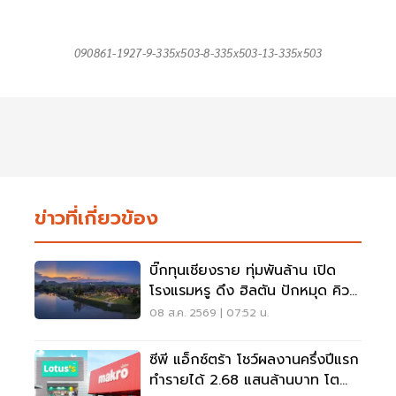
090861-1927-9-335x503-8-335x503-13-335x503
ข่าวที่เกี่ยวข้อง
บิ๊กทุนเชียงราย ทุ่มพันล้าน เปิด
โรงแรมหรู ดึง ฮิลตัน ปักหมุด คิวริ
โอ แห่งแรกในภาคเหนือ
08 ส.ค. 2569 | 07:52 น.
ซีพี แอ็กซ์ตร้า โชว์ผลงานครึ่งปีแรก
ทำรายได้ 2.68 แสนล้านบาท โต