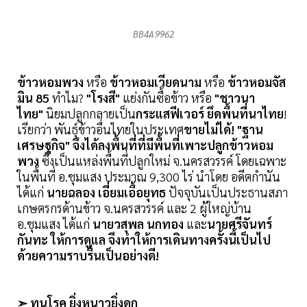
BB4A9962
ข้าวหอมพวง
หรือ
ข้าวหอมเวียดนาม
หรือ
ข้าวหอมจัส
มิน 85
ทำไม?
"โรงสี"
แย่งกันซื้อข้าว หรือ
"ชาวนา
ไทย"
นิยมปลูกกลายเป็น
กระแสฟีเวอร์
ยึดพื้นที่นาไทย
!
เรียกว่า พันธุ์ข้าวอื่นไทยในประเทศ
ขายไม่ได้!
"ฐาน
เศรษฐกิจ" จึงได้ลงพื้นที่ที่มีพื้นที่เพาะปลูกข้าวหอม
พวง
ซึ่งเป็นแหล่งพื้นที่ปลูกใหม่ จ.นครสวรรค์ โดยเฉพาะ
ในพื้นที่ อ.ชุมแสง ประมาณ 9,300 ไร่ นำโดย อดีตกำนัน
ได้แก่
นายฉลอง เอี่ยมเอื้อยุทธ
ปัจจุบันเป็นประธานสภา
เกษตรกรด้านข้าว จ.นครสวรรค์ และ 2 ผู้ใหญ่บ้าน
อ.ชุมแสง ได้แก่
นายวสุพล นกทอง
และ
นายศรีจันทร์
กันทะ ให้การดูแล จึงทำให้การเดินทางครั้งนี้เป็นไป
ด้วยความราบรื่นเป็นอย่างดี!
➣
ทนโรค ยิ่งหนาวยิ่งดก