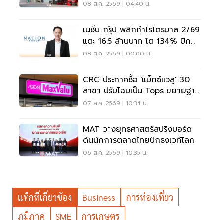
3.6%
08 ส.ค. 2569 | 04:40 น.
เนชั่น กรุ๊ป พลิกกำไรไตรมาส 2/69
แตะ 16.5 ล้านบาท โต 134% ปัก
หมุดสู่ ‘มีเดียเทค’
08 ส.ค. 2569 | 00:00 น.
CRC ประกาศซื้อ 'แม็กซ์แวลู' 30
สาขา ปรับโฉมเป็น Tops ขยายฐาน
ลูกค้าเพิ่ม 9 แสนราย
07 ส.ค. 2569 | 10:34 น.
MAT วางยุทธศาสตร์สปริงบอร์ด
ดันนักการตลาดไทยปักธงเวทีโลก
06 ส.ค. 2569 | 10:35 น.
แท็กที่เกี่ยวข้อง
Business
การท่องเที่ยว
ภูมิภาค
SME
การเกษตร