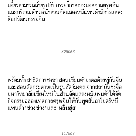
เที่ยวสามารถถ่ายรูปกับบรรยากาศของเทศกาลตรุษจีน
และบริเวณด้านหน้าส่วนจัดแสดงหมีแพนด้ามีการแสดง
ศิลปวัฒนธรรมจีน
328063
พร้อมทั้ง สาธิตการชงชา สอนเขียนคำมงคลด้วยพู่กันจีน
และสอนตัดกระดาษเป็นรูปสัตว์มงคล จากสถาบันขงจื่อ
มหาวิทยาลัยเชียงใหม่ ในส่วนจัดแสดงหมีแพนด้าได้จัด
กิจกรรมฉลองเทศกาลตรุษจีนให้กับทูตสันถวไมตรีหมี
แพนด้า
'ช่วงช่วง'
และ
'หลินฮุ่ย'
117567