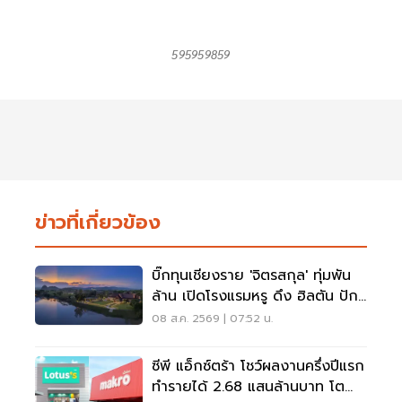
595959859
ข่าวที่เกี่ยวข้อง
บิ๊กทุนเชียงราย 'จิตรสกุล' ทุ่มพัน
ล้าน เปิดโรงแรมหรู ดึง ฮิลตัน ปัก
หมุดแบรนด์ใหม่
08 ส.ค. 2569 | 07:52 น.
ซีพี แอ็กซ์ตร้า โชว์ผลงานครึ่งปีแรก
ทำรายได้ 2.68 แสนล้านบาท โต