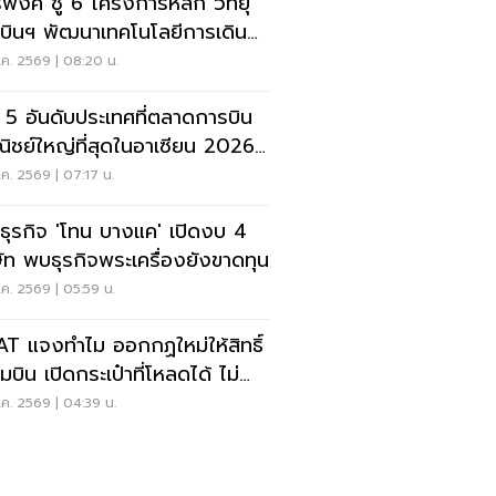
รพงศ์ ชู 6 โครงการหลัก วิทยุ
บินฯ พัฒนาเทคโนโลยีการเดิน
าศ การบินยุคใหม่
ค. 2569 | 08:20 น.
ด 5 อันดับประเทศที่ตลาดการบิน
ิชย์ใหญ่ที่สุดในอาเซียน 2026
ยดนามแซงไทยแล้ว
ค. 2569 | 07:17 น.
ะธุรกิจ 'โทน บางแค' เปิดงบ 4
ษัท พบธุรกิจพระเครื่องยังขาดทุน
ค. 2569 | 05:59 น.
T แจงทำไม ออกกฏใหม่ให้สิทธิ์
บิน เปิดกระเป๋าที่โหลดได้ ไม่
งเรียกเจ้าของ
ค. 2569 | 04:39 น.