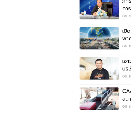
ภัท
การ
อาก
06 ส.
เปิ
พาณ
เวี
06 ส.
เจา
บริ
06 ส.
CAA
สนาม
ต้อ
06 ส.