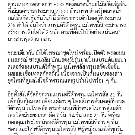
ส่วนแบ่งการตลาดกว่า 80% ของตลาดน้ำผลไม้สกัดเข้มข้น
ซึ่งมีมูลค่ารวมประมาณ 2,000 ล้านบาท สำหรับตลาดน้ำ
ผลไม้สกัดเข้มข้นในปีนี้ มีอัตราการเติบโตอยู่ที่ประมาณ
2% ทำให้ มั่นใจว่า แบรนด์วีต้าพรุน เมโทพลัส จะสามารถ
สร้างการเติบโตได้ 2 หลัก ตามที่ตั้งเป้าไว้อย่างแน่นอน"
นางสาวพุดตาน กล่าว
ขณะเดียวกัน ยังได้โฆษณาชุดใหม่ พร้อมเปิดตัว พรอยมน
มนสภรณ์ ชาญเฉลิม นักแสดงวัยรุ่นมาเป็นแบรนด์แอมบา
สเดอร์ของแบรนด์วีต้าพรุน เมโทพลัส พรุนสกัดเข้มข้น
ผสมมะเขือเทศสกัดครั้งนี้ เนื่องจากเป็นต้นแบบของสาว
ยุคใหม่ที่ดูแลใส่ใจผิวพรรณและรูปร่างไปพร้อม ๆ กัน
อีกทั้งยังได้จัดกิจกรรมแบรนด์วีต้าพรุน เมโทพลัส 21 วัน
เพื่อผู้หญิงมงลง เพียงแค่สาว ๆ โพสต์ภาพตัวเองคู่กับขวด
วีต้าพรุน เมโทพลัส ตามจำนวนที่กำหนด ในการดูแลตัว
เอง โดยมีระยะเวลา คือ 7 วัน, 14 วัน และ 21 วัน พร้อม
บอกคุณประโยชน์ของวีต้าพรุน-เมโทพลัสที่สาว ๆ ชื่น
ชอบ และใส่ #วีต้าพรุนเมโทพลัส #ผู้หญิงมงลงได้ทุกวัน