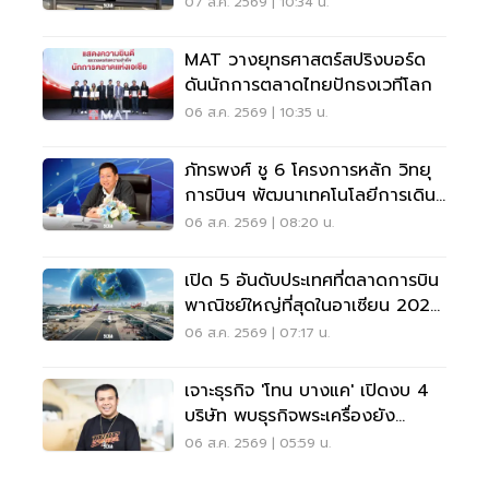
ลูกค้าเพิ่ม 9 แสนราย
07 ส.ค. 2569 | 10:34 น.
MAT วางยุทธศาสตร์สปริงบอร์ด
ดันนักการตลาดไทยปักธงเวทีโลก
06 ส.ค. 2569 | 10:35 น.
ภัทรพงศ์ ชู 6 โครงการหลัก วิทยุ
การบินฯ พัฒนาเทคโนโลยีการเดิน
อากาศ การบินยุคใหม่
06 ส.ค. 2569 | 08:20 น.
เปิด 5 อันดับประเทศที่ตลาดการบิน
พาณิชย์ใหญ่ที่สุดในอาเซียน 2026
เวียดนามแซงไทยแล้ว
06 ส.ค. 2569 | 07:17 น.
เจาะธุรกิจ 'โทน บางแค' เปิดงบ 4
บริษัท พบธุรกิจพระเครื่องยัง
ขาดทุน
06 ส.ค. 2569 | 05:59 น.