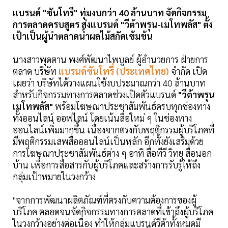
แบรนด์ "ซันโทรี่" ทุ่มงบกว่า 40 ล้านบาท จัดกิจกรรม
การตลาดครบสูตร ส่งแบรนด์ "วีต้าพรุน-เมโทพลัส" ตั้ง
เป้าเป็นผู้นำตลาดน้ำผลไม้สกัดเข้มข้น
นางสาวพุดตาน พงศ์พัฒนาไพบูลย์ ผู้อำนวยการ ฝ่ายการ
ตลาด บริษัท
แบรนด์ซันโทรี่ (ประเทศไทย)
จำกัด เปิด
เผยว่า บริษัทได้วางแผนใช้งบประมาณกว่า 40 ล้านบาท
สำหรับกิจกรรมทางการตลาดช่วงเปิดตัวแบรนด์
"วีต้าพรุน
เมโทพลัส"
พร้อมโฆษณาประชาสัมพันธ์ครบทุกช่องทาง
ทั้งออนไลน์ ออฟไลน์ โดยเน้นสื่อใหม่ ๆ ในช่องทาง
ออนไลน์เพิ่มมากขึ้น เนื่องจากตรงกับพฤติกรรมผู้บริโภคที่
มีพฤติกรรมเสพสื่อออนไลน์เป็นหลัก อีกทั้งยังเสริมด้วย
การโฆษณาประชาสัมพันธ์ต่าง ๆ อาทิ สื่อทีวี วิทยุ สื่อนอก
บ้าน เพื่อการสื่อสารกับผู้บริโภคและสร้างการรับรู้ให้ถึง
กลุ่มเป้าหมายในวงกว้าง
"จากการพัฒนาผลิตภัณฑ์ที่ตรงกับความต้องการของผู้
บริโภค ตลอดจนจัดกิจกรรมทางการตลาดที่เข้าถึงผู้บริโภค
ในวงกว้างอย่างต่อเนื่อง ทำให้กลุ่มแบรนด์วีต้าทั้งหมดมี