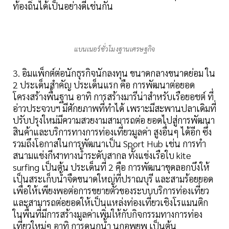
ท้องถิ่นได้เป็นอย่างดีเช่นกัน
แบนเนอร์ชั่วโมงฐานเศรษฐกิจ
3. อิมแพ็กต์ต่อนักธุรกิจนักลงทุน ขนาดกลางขนาดย่อม ใน
2 ประเด็นสำคัญ ประเด็นแรก คือ การพัฒนาต่อยอด
โครงสร้างพื้นฐาน อาทิ การสร้างมารีน่าสำหรับเรือยอชต์ ที่
อ่าวประจวบฯ มีศักยภาพที่ทำได้ เพราะมีสะพานปลาเดิมที่
ปรับปรุงใหม่มีความสวยงามสามารถต่อ ยอดไปสู่การพัฒนา
สินค้าและบริการทางการท่องเที่ยวมูลค่า สูงอื่นๆ ได้อีก ซึ่ง
รวมถึงโอกาสในการพัฒนาเป็น Sport Hub เช่น การทำ
สนามแข่งกีฬาทางนํ้าระดับสากล ทั้งแข่งเรือใบ kite
surfing เป็นต้น ประเด็นที่ 2 คือ การพัฒนาขุดลอกบึงให้
เป็นสระเก็บนํ้าจืดขนาดใหญ่ที่ปราณบุรี และสามร้อยยอด
เพื่อให้เพียงพอต่อการขยายตัวของระบบบริการท่องเที่ยว
และสามารถต่อยอดให้เป็นแหล่งท่องเที่ยวเชิงโรแมนติก
ในพื้นที่มีการสร้างมูลค่าเพิ่มให้กับกิจกรรมทางการท่อง
เที่ยวใหม่ๆ อาทิ การดูนกนํ้า นกอพยพ เป็นต้น