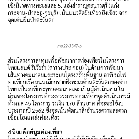
เชิงนิเวศทางทะเลและ 5. แอ่งสำราญตะนาวศรี (แก่ง
กระจาน-ป่าละอู-กุยบุรี) เน้นแนวคิดยิ่งเที่ยว ยิ่งเขียว จาก
จุดเด่นผืนป่าตะวันตก
mp22-3347-b
ส่วนโครงการลงทุนเพื่อพัฒนาการท่องเที่ยวในโครงการ
ไทยแลนด์ ริเวียร่า (ตารางประ กอบ) ในด้านการพัฒนา
เส้นทางคมนาคมและระบบโครงสร้างพื้นฐาน อาทิ รถไฟ
ท่าเทียบเรือ ถนนเลียบชายฝั่งทะเลด้านตะวันตกของอ่าว
ไทย เป็นงบที่กระทรวงคมนาคมจะเป็นผู้ดำเนินงาน ใน
ส่วนของโครงการที่กระทรวงการท่องเที่ยวฯจะดำเนินการมี
ทั้งหมด 45 โครงการ วงเงิน 170 ล้านบาท ที่จะขอใช้งบ
ประมาณปี 2562 ซึ่งจะเน้นพัฒนาสิ่งอำนวยความสะดวก
เชื่อมโยงแหล่งท่องเที่ยว
4 อิมแพ็กต์บูมท่องเที่ยว
โครงการไทยแลนด์ ริเวียร่า จะทำให้เกิดอิมแพ็กต์ใน 4