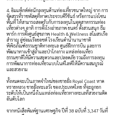
4. อิมแพ็กต์ต่อนักลงทุนด้านท่องเที่ยวขนาดใหญ่ จาก การ
จัดสรรที่ราชพัสดุที่หาดประจวบคีรีขันธ์ หรือการแบ่งโซน
พื้นที่ ให้สามารถสอดรับกับการลงทุนในอุตสาหกรรมท่อง
เที่ยวต่างๆ อาทิ การตั้งโรงถ่ายภาพ ยนตร์ ตั้งสวนสนุก ธีม
พาร์ก การตั้งศูนย์สุขภาพ Health & Wellness สโมสรเรือ
สำราญ อู่ซ่อมเรือยอชต์ โรงเรียนดำนํ้านานาชาติ
พิพิธภัณฑ์ธรรมชาติทางทะเล ศูนย์ฝึกการบิน และการ
พัฒนาทางเข้าสู่ถํ้าและป่าโกงกาง แหล่งท่องเที่ยว
ธรรมชาติให้มีความสะดวกและปลอดภัย รวมถึงการลงทุน
การพัฒนาการท่องเที่ยวแบบไนต์ไลฟ์ให้มีความสมบูรณ์
และสวยงาม
ทั้งหมดจะเป็นภาพจำใหม่ของชายฝั่ง Royal Coast หาด
ทรายหลวง ชายฝั่งทะเลวัง ของประเทศไทย ที่จะถูกยก
ระดับให้เป็นหนึ่งในแหล่งท่องเที่ยวทางทะเลที่สวยงามติด
อันดับโลก
จากหนังสือพิมพ์ฐานเศรษฐกิจ ปีที่ 38 ฉบับที่ 3,347 วันที่