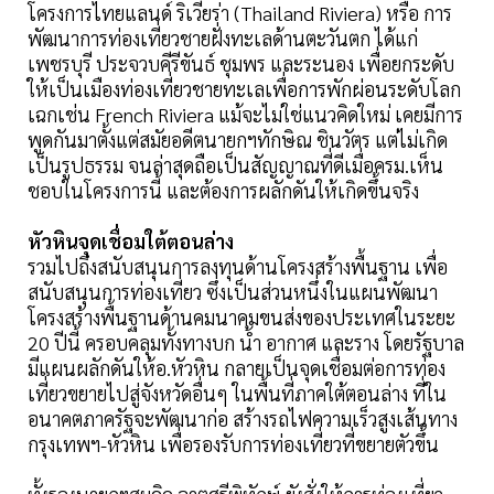
โครงการไทยแลนด์ ริเวียร่า (Thailand Riviera) หรือ การ
พัฒนาการท่องเที่ยวชายฝั่งทะเลด้านตะวันตก ได้แก่
เพชรบุรี ประจวบคีรีขันธ์ ชุมพร และระนอง เพื่อยกระดับ
ให้เป็นเมืองท่องเที่ยวชายทะเลเพื่อการพักผ่อนระดับโลก
เฉกเช่น French Riviera แม้จะไม่ใช่แนวคิดใหม่ เคยมีการ
พูดกันมาตั้งแต่สมัยอดีตนายกฯทักษิณ ชินวัตร แต่ไม่เกิด
เป็นรูปธรรม จนล่าสุดถือเป็นสัญญาณที่ดีเมื่อครม.เห็น
ชอบในโครงการนี้ และต้องการผลักดันให้เกิดขึ้นจริง
หัวหินจุดเชื่อมใต้ตอนล่าง
รวมไปถึงสนับสนุนการลงทุนด้านโครงสร้างพื้นฐาน เพื่อ
สนับสนุนการท่องเที่ยว ซึ่งเป็นส่วนหนึ่งในแผนพัฒนา
โครงสร้างพื้นฐานด้านคมนาคมขนส่งของประเทศในระยะ
20 ปีนี้ ครอบคลุมทั้งทางบก นํ้า อากาศ และราง โดยรัฐบาล
มีแผนผลักดันให้อ.หัวหิน กลายเป็นจุดเชื่อมต่อการท่อง
เที่ยวขยายไปสู่จังหวัดอื่นๆ ในพื้นที่ภาคใต้ตอนล่าง ที่ใน
อนาคตภาครัฐจะพัฒนาก่อ สร้างรถไฟความเร็วสูงเส้นทาง
กรุงเทพฯ-หัวหิน เพื่อรองรับการท่องเที่ยวที่ขยายตัวขึ้น