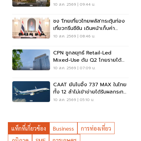
สปอร์ตพรีเมียม 4,000 ล้าน
10 ส.ค. 2569 | 09:44 น.
ชง 'ไทยเที่ยวไทยพลัส'กระตุ้นท่อง
เที่ยวกรีนซีซัน เดินหน้าเก็บค่า
เหยียบแผ่นดิน
10 ส.ค. 2569 | 08:46 น.
CPN ชูกลยุทธ์ Retail-Led
Mixed-Use ดัน Q2 โกยรายได้
1.3 หมื่นล้าน
10 ส.ค. 2569 | 07:09 น.
CAAT ยันโบอิ้ง 737 MAX ในไทย
ทั้ง 12 ลำไม่เข้าข่ายได้รับผลกระทบ
จากคำสั่ง FAA
10 ส.ค. 2569 | 05:10 น.
แท็กที่เกี่ยวข้อง
Business
การท่องเที่ยว
ภูมิภาค
SME
การเกษตร