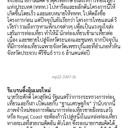
ทั้งรองนายกฯสมคิด จาตุศรีพิทักษ์ ยังสั่งให้การท่องเที่ยว
แห่งประเทศ (ททท.) ไปหารือและผลักดันโครงการนี้ให้
เกิดขึ้นโดยเร็ว และมอบหมายให้ททท. ไปคิดถึงชื่อ
โครงการก่อน แต่ปัจจุบันยังเรียกว่า โครงการไทยแลนด์ ริ
เวียร่า รวมถึงการหาแพ็กเกจต่างๆ เพื่อเป็นแรงจูงใจส่ง
เสริมการท่องเที่ยว ทำให้มี นักท่องเที่ยวเข้ามาเที่ยวต่อ
เนื่อง และขยายไปสู่จังหวัดระนองและชุมพร จากปัจจุบัน
ที่มีการท่องเที่ยวเฉพาะจังหวัดเพชรบุรีและที่อำเภอหัวหิน
จังหวัดประจวบ คีรีขันธ์ ราว 6 ล้านคนต่อปี
mp22-3347-1b
รีแบรนดิ้งอิมเมจใหม่
นายวีระศักดิ์ โควสุรัตน์ รัฐมนตรีว่าการกระทรวงการท่อง
เที่ยวและกีฬา เปิดเผยกับ “ฐานเศรษฐกิจ” ว่านับจากนี้
ภาพจำใหม่ของการพัฒนาการท่องเที่ยวชายฝั่งทะเลวัง
หรือ Royal Coast จะต้องก้าวไปสู่หนึ่งในแหล่งท่องเที่ยว
ทางทะเลที่สวยงามติดอัน ดับโลก ซึ่งรองนายกฯสมคิดได้