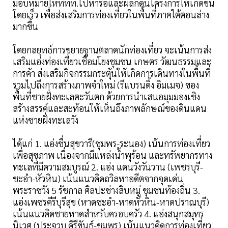
มอบหมายให้ททท.ไปหารือและผลักดันโครงการให้เกิดขึ้น
โดยเร็ว เพื่อส่งเสริมการท่องเที่ยวในพื้นที่ภาคใต้ตอนล่าง
มากขึ้น
โดยกลยุทธ์การขยายฐานตลาดนักท่องเที่ยว จะเน้นการส่ง
เสริมแอ่งท่องเที่ยวเชื่อมโยงชุมชน เกษตร วัฒนธรรมและ
การค้า ส่งเสริมกิจกรรมกระตุ้นให้เกิดการเดินทางในพื้นที่
รวมไปถึงการสร้างภาพจำใหม่ (รีแบรนดิ้ง อิมเมจ) ของ
พื้นที่ชายฝั่งทะเลตะวันตก ด้วยการนำเสนอมุมมองเชิง
สร้างสรรค์และสะท้อนให้เห็นถึงภาพลักษณ์ของดินแดน
แห่งชายฝั่งทะเลวัง
ได้แก่ 1. แอ่งชื่นสุขวารี(ชุมพร-ระนอง) เน้นการท่องเที่ยว
เพื่อสุขภาพ เนื่องจากมีแหล่งนํ้าพุร้อน และทรัพยากรทาง
ทะเลที่มีความสมบูรณ์ 2. แอ่ง แดนวังวันวาน (เพชรบุรี-
ชะอำ-หัวหิน) เน้นแนวคิดถวิลหาอดีตจากจุดเด่น
พระราชวัง 5 รัชกาล ศิลปะช่างสิบหมู่ ชุมชนท้องถิ่น 3.
แอ่งเพชรคีรีบุรีสุข (หาดชะอำ-หาดหัวหิน-หาดปราณบุรี)
เน้นแนวคิดชายหาดสำหรับครอบครัว 4. แอ่งสนุกสมุทร
นิเวศ (ประจวบ คีรีขันธ์-ชุมพร) เน้นแนวคิดการท่องเที่ยว