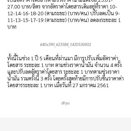
27.00 บาท/ลิตร จากอัตราค่าโดยสารเดิมอยู่ที่ราคา 10-
12-14-16-18-20 (ตามระยะ) (บาท/คน) ปรับลดเป็น 9-
11-13-15-17-19 (ตามระยะ) (บาท/คน) ลดลงระยะละ 1
บาท
640x390_623584_1420530402
ทั้งนี้ในช่วง 1 ปี 5 เดือนที่ผ่านมา มีการปรับเพิ่มอัตราค่า
โดยสาร ระยะละ 1 บาท ตามช่วงราคาน้ำมัน จำนวน 4 ครั้ง
และปรับลดอัตราค่าโดยสาร ระยะละ 1 บาทตามช่วงราคา
น้ำมัน รวมครั้งนี้ 3 ครั้ง โดยครั้งสุดท้ายมีการปรับขึ้นราคาค่า
โดยสารระยะละ 1 บาท เมื่อวันที่ 27 มกราคม 2561
dhyu