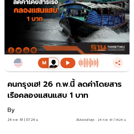
คนกรุงเฮ! 26 ก.พ.นี้ ลดค่าโดยสาร
เรือคลองแสนแสบ 1 บาท
By
24 ก.พ. 61 | 07:24 น.
อัปเดตล่าสุด :
24 ก.พ. 61 | 14:24 น.