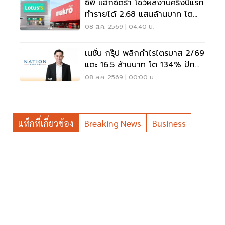
ซีพี แอ็กซ์ตร้า โชว์ผลงานครึ่งปีแรก
ทำรายได้ 2.68 แสนล้านบาท โต
3.6%
08 ส.ค. 2569 | 04:40 น.
เนชั่น กรุ๊ป พลิกกำไรไตรมาส 2/69
แตะ 16.5 ล้านบาท โต 134% ปัก
หมุดสู่ ‘มีเดียเทค’
08 ส.ค. 2569 | 00:00 น.
แท็กที่เกี่ยวข้อง
Breaking News
Business