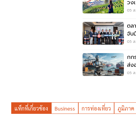
วงเ
1,7
05 ส.
ตลา
จับ
05 ส.
กกร
ส่ง
ข้อม
05 ส.
แท็กที่เกี่ยวข้อง
Business
การท่องเที่ยว
ภูมิภาค