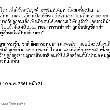
ทย เพื่อใช้รองรับลูกค้าชาวจีนที่เดินทางโดยเครื่องบินผ่าน
เนินการจดทะเบียนเปิดบริษัท อย่างไรก็ตาม ตอนที่ตนลาออกจาก
 บวกกับลูกคนเล็กเพิ่งเกิด ตนได้เคยถามบริษัทแล้วว่า เอกสารที่น
กไปแล้วตั้งแต่ปี 2553
พอมาทราบข่าวว่า ถูกขึ้นบัญชีดำ ว่า
รู้สึกตกใจเป็นอย่างมาก
”
รอาชญากรรมข้ามชาติ มีผลกระทบมาก
แต่พอมีข่าวตอนนี้จะไปไหนก
าติ ถูกตั้งคำถามจากบุคคลทั่วไปมาก และที่สำคัญลูกของตนซึ่งอยู
องคนร้าย ลูกของอาชญากรข้ามชาติ จนทำให้เดือดร้อนกันไปหมด
ตนถู
ที่เกิดขึ้น
่ 8-10 ก.พ. 2561 หน้า 21
โหลดอีบุ๊กแทรกข่าว