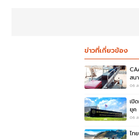
ข่าวที่เกี่ยวข้อง
CAA
สนาม
ต้อ
06 ส.
เปิ
ยุค AI สร้าง 
Sa
06 ส.
ไทย