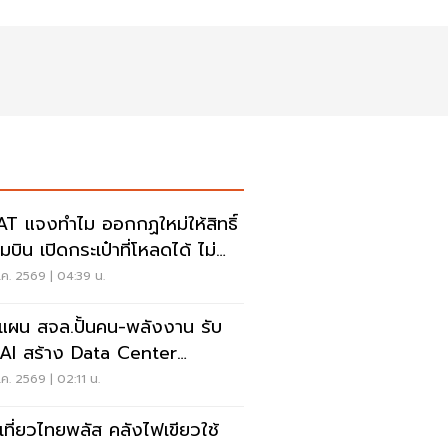
T แจงทำไม ออกกฏใหม่ให้สิทธิ์
บิน เปิดกระเป๋าที่โหลดได้ ไม่
งเรียกเจ้าของ
ค. 2569 | 04:39 น.
ดแผน สจล.ปั้นคน-พลังงาน รับ
Data Center
ndbox
ค. 2569 | 02:11 น.
เที่ยวไทยพลัส คลังไฟเขียวใช้