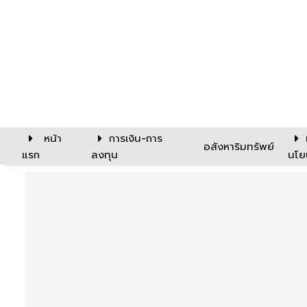
หน้า
การเงิน-การ
อสังหาริมทรัพย์
แรก
ลงทุน
นโย