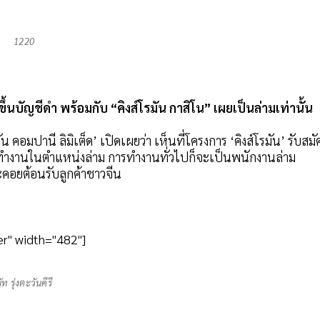
1220
ขึ้นบัญชีดำ พร้อมกับ “คิงส์โรมัน กาสิโน” เผยเป็นล่ามเท่านั้น
รมัน คอมปานี ลิมิเต็ด’ เปิดเผยว่า เห็นที่โครงการ ‘คิงส์โรมัน’ รับสมั
าทำงานในตำแหน่งล่าม การทำงานทั่วไปก็จะเป็นพนักงานล่าม
คอยต้อนรับลูกค้าชาวจีน
r" width="482"]
ัท รุ่งตะวันคีรี