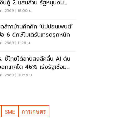
งินกู้ 2 แสนล้าน รัฐหนุนงบ
50-2,000 ล้านบาท
ค. 2569 | 18:00 น.
ดสีทาบ้านคึกคัก ‘นิปปอนเพนต์’
มือ 6 ยักษ์โมเดิร์นเทรดรุกหนัก
ค. 2569 | 11:28 น.
. ชี้ไทยได้อานิสงส์คลื่น AI ดัน
ออกเทคโต 46% เร่งรัฐเชื่อม
ูล
ค. 2569 | 08:56 น.
SME
การเกษตร