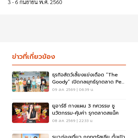
3 - 6 กันยายน พ.ศ. 2560
ข่าวที่เกี่ยวข้อง
ธุรกิจสัตว์เลี้ยงแข่งเดือด “The
Goody” เปิดกลยุทธ์รุกตลาด Pet
Humanization
09 ส.ค. 2569 | 06:39 น.
ยูอาร์ซี กางแผน 3 ทศวรรษ ชู
นวัตกรรม-คุ้มค่า รุกตลาดสแน็ค
08 ส.ค. 2569 | 22:33 น.
รมว.ท่องเที่ยว ถกทูตรัสเซีย ตั้งเป้า