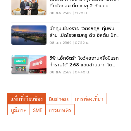
ดึงนักท่องเที่ยวทะลุ 2 ล้านคน
08 ส.ค. 2569 | 11:20 น.
บิ๊กทุนเชียงราย 'จิตรสกุล' ทุ่มพัน
ล้าน เปิดโรงแรมหรู ดึง ฮิลตัน ปัก
หมุดแบรนด์ใหม่
08 ส.ค. 2569 | 07:52 น.
ซีพี แอ็กซ์ตร้า โชว์ผลงานครึ่งปีแรก
ทำรายได้ 2.68 แสนล้านบาท โต
3.6%
08 ส.ค. 2569 | 04:40 น.
แท็กที่เกี่ยวข้อง
Business
การท่องเที่ยว
ภูมิภาค
SME
การเกษตร