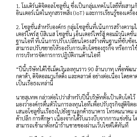
1. โมเดิร์นดิจิตอลโซลูชั่น ซึ่งเป็นกลุ่มเทคโนโลยีที่ผสานกั
อินเตอร์เน็ตในทุกสรรพสิ่ง (IoT) และการเรียนรู้ของเครื่
2. โซลูชั่นสำหรับองค์กร กลุ่มโซลูชั่นที่เน้นการสร้างคว
เตอร์ไพร์ส บิสิเนส โซลูชั่น เอ็นเตอร์ไพร้ส์ คอมมิวนิเคชั
ฐานไอที ที่เน้นการปรับเปลี่ยนโครงสร้างพื้นฐานที่ซับซ
สามารถปรับขยายให้รองรับการเติบโตของธุรกิจ หรือการใช
การบริหารจัดการการปฎิบัติงานด้านไอที
“ปีนี้บริษัทได้ใช้เม็ดเงินลงทุนราว 90 ล้านบาท เพื่อพัฒนา
กดาต้า, ดิจิตอลมาเก็ตดิ้ง และคลาวด์ อย่างต่อเนื่อง โดยค
เป็นเรือธงเหล่านี้
นายสุเทพ กล่าวต่อไปว่าสำหรับปีนี้บริษัทตั้งเป้าเติบโตไ
มองว่าองค์กรตื่นตัวในการลงทุนไอทีเพื่อปรับธุรกิจสู่ดิจิ
เสนอโซลูชั่นเรือธงไปยังฐานลูกค้าธนาคาร โทรคมนาคม และร
ค้าปลีก การศึกษา เนื่องจากได้รับแรงบีบจากการแข่งขัน โดยว
สามารถเข้ามาตั้งหน้าร้านขายของผ่านเว็บไซต์ได้ทันที