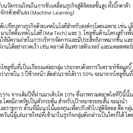
บนวัตกรรมใหม่ในการขับเคลื่อนธุรกิจสู่ดิจิตอลขั้นสูง ทั้งบิ๊กดาต้า
องจักรด้วยตัวเอง (Machine Learning)
ามได้เปรียบทางธุรกิจด้วยเทคโนโลยีสำหรับองค์กรโดยเฉพาะ เช่น เอ
่น มาเก็ตติ้งเทคโนโลยี (MarTech) และ 3. โซลูชั่นด้านโครงสร้างพื้
้อนให้มีความง่ายในการบริหารจัดการและมีประสิทธิภาพมากขึ้น และ
้งานได้อย่างรวดเร็ว เช่น คลาวด์ อินฟราสตักเจอร์ และแพลตฟอร์
โซลูชั่นที่เป็นเรือธงแต่ละกลุ่ม ประกอบด้วยการวิเคราะห์ข้อมูลบิ๊
าดว่าภายใน 3 ปีข้างหน้า สัดส่วนรายได้ราว 50% จะมาจากโซลูชั่นที่
ว้ 15% จากเดิมปีที่ผ่านมาเติบโต 10% ซึ่งภาพรวมตลาดไอทีปีนี้นั้น
ตอล โดยมีภาครัฐเป็นตัวกระตุ้น สำหรับเป้าหมายระยะสั้น จะมุ่งนำ
าชการ ส่วนที่มีแนวโน้มลงทุนเพื่อปรับตัวไปสู่ดิจิตอล คือ กลุ่
ันนี้ผู้เล่นรายใหม่ที่เข้ามาในธุรกิจกลุ่มดังกล่าวเป็นใครก็ได้ โด