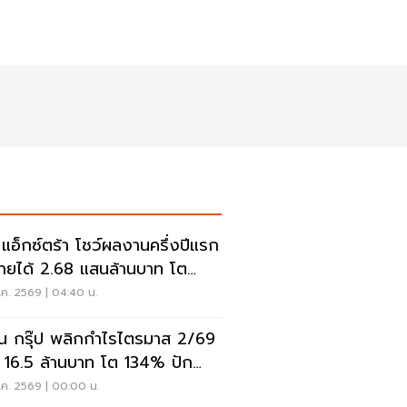
ี แอ็กซ์ตร้า โชว์ผลงานครึ่งปีแรก
ายได้ 2.68 แสนล้านบาท โต
6%
ค. 2569 | 04:40 น.
ั่น กรุ๊ป พลิกกำไรไตรมาส 2/69
 16.5 ล้านบาท โต 134% ปัก
สู่ ‘มีเดียเทค’
.ค. 2569 | 00:00 น.