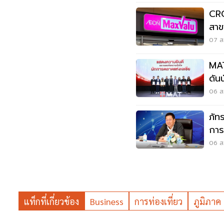
CRC
สาข
ลูก
07 ส.
MAT
ดัน
06 ส.
ภัท
การ
อาก
06 ส.
แท็กที่เกี่ยวข้อง
Business
การท่องเที่ยว
ภูมิภาค