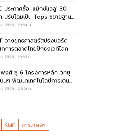
 ประกาศซื้อ 'แม็กซ์แวลู' 30
า ปรับโฉมเป็น Tops ขยายฐาน
ค้าเพิ่ม 9 แสนราย
ค. 2569 | 10:34 น.
 วางยุทธศาสตร์สปริงบอร์ด
นักการตลาดไทยปักธงเวทีโลก
ค. 2569 | 10:35 น.
รพงศ์ ชู 6 โครงการหลัก วิทยุ
บินฯ พัฒนาเทคโนโลยีการเดิน
าศ การบินยุคใหม่
ค. 2569 | 08:20 น.
SME
การเกษตร