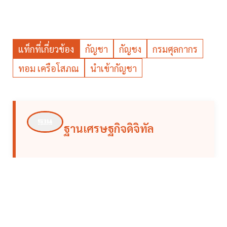
แท็กที่เกี่ยวข้อง
กัญชา
กัญชง
กรมศุลกากร
ทอม เครือโสภณ
นำเข้ากัญชา
ฐานเศรษฐกิจดิจิทัล