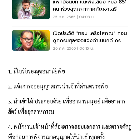
แพทย์ชนบท แนะฟังเสียง หมอ 851
คน ห่วงสุญญากาศกัญชาเสรี
25 ก.ค. 2565 | 04:03 น.
เปิดประวัติ "ทอม เครือโสภณ" ก่อน
ถูกกรมศุลฯจ่อแจ้งดำเนินคดี กรณี
นำเข้ากัญชา
26 ก.ค. 2565 | 06:15 น.
1. มีใบรับรองสุขอนามัยพืช
2. แจ้งการขออนุญาตการนำเข้าที่ด่านตรวจพืช
3. นำเข้าได้ ประกอบด้วย เพื่ออาหารมนุษย์ เพื่ออาหาร
สัตว์ เพื่ออุตสาหกรรม
4. พนักงานเจ้าหน้าที่ต้องตรวจสอบเอกสาร และตรวจศัตรู
พืชก่อนการพิจารณาอนุญาตให้นำเข้าทุกครั้ง