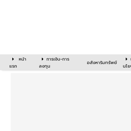
หน้า
การเงิน-การ
อสังหาริมทรัพย์
แรก
ลงทุน
นโย