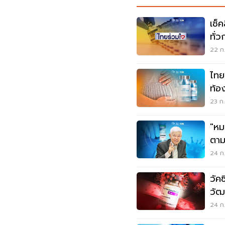
เช็
ทั่ว
22 ก.
ไทย
23 ก.
"หม
ตาม
1หม
24 ก.
วัค
วัฒน
24 ก.