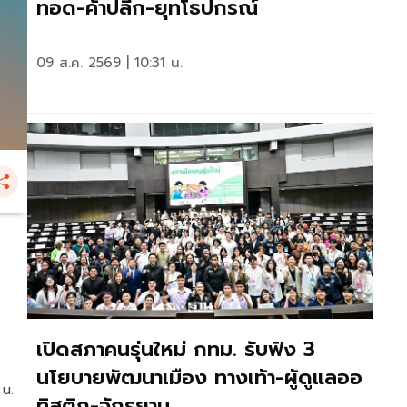
ทอด-ค้าปลีก-ยุทโธปกรณ์
09 ส.ค. 2569 | 10:31 น.
เปิดสภาคนรุ่นใหม่ กทม. รับฟัง 3
นโยบายพัฒนาเมือง ทางเท้า-ผู้ดูแลออ
 น.
ทิสติก-จักรยาน