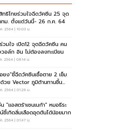
คสิทธิไทยร่วมใจฉีดวัคซีน 25 จุด
กทม. ตั้งแต่วันนี้- 26 ก.ค. 64
ค. 2564 | 10:03 น.
ร่วมใจ เปิด12 จุดฉีดวัคซีน คน
ท้องวอล์ก อิน ไม่ต้องลงทะเบียน
ค. 2564 | 08:14 น.
อยง"ชี้ฉีดวัคซีนเชื้อตาย 2 เข็ม
ด้วย Vector ภูมิต้านทานขึ้น
ื่นหน่วย สูงกว่า MRNA
ค. 2564 | 01:26 น.
ซีน "แอสตร้าเซนเนก้า" หมอธีระ
์ชี้เกิดลิ่มเลือดอุดตันได้น้อยมาก
ค. 2564 | 01:47 น.