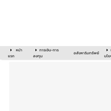
หน้า
การเงิน-การ
อสังหาริมทรัพย์
แรก
ลงทุน
นโย