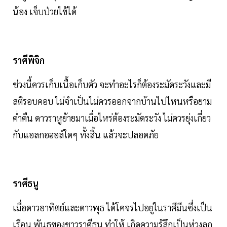
น้อง เจ็บป่วยไข้ได้
ราศีพิจิก
ช่วงนี้ควรเก็บเนื้อเก็บตัว จะทำอะไรก็ต้องระมัดระวังและมี
สติรอบคอบ ไม่จำเป็นไม่ควรออกจากบ้านไปไหนหรือยาม
ค่ำคืน ดาวราหูย้ายมาเมื่อไหร่ต้องระมัดระวัง ไม่ควรยุ่งเกี่ยว
กับแอลกอฮอล์ใดๆ ทั้งสิ้น แล้วจะปลอดภัย
ราศีธนู
เมื่อดาวอาทิตย์และดาวพุธ ได้โคจรไปอยู่ในราศีมีนซึ่งเป็น
เรือน พันธุของชาวราศีธนู ทำให้ เกิดความรู้สึกเป็นห่วงลูก