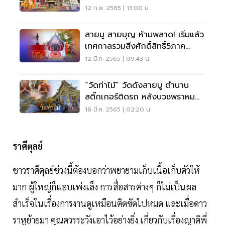
12 ก.พ. 2565 | 13:00 น.
สายมู สายบุญ ห้ามพลาด! เริ่มแล้ว
เทศกาลรวมสิ่งศักดิ์สิทธิ์5ภาค
ใจกลางกรุง
12 มี.ค. 2565 | 09:43 น.
“วัดท่าไม้” วัดดังสายมู ตำนาน
สติ๊กเกอร์ติดรถ หลังบวชพราหมณ์
“ปอ-โรเบิร์ต”
18 มี.ค. 2565 | 02:20 น.
ราศีตุลย์
ชาวราศีตุลย์ช่วงนี้ต้องบอกว่าพยายามเก็บเนื้อเก็บตัวให้
มาก ผู้ใหญ่ก็แอบเพ่งเล็ง การสื่อสารต่างๆ ก็ไม่เป็นผล
สำเร็จในเรื่องการงานดูเหมือนติดขัดไปหมด และเมื่อดาว
ราหูย้ายมา คุณควรระวังเอาไว้อย่างยิ่ง เกี่ยวกับเรื่องญาติพี่