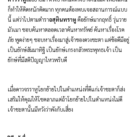
ก็ทำให้คิดหนักคิดมาก ทุกคนต้องพบเจอสถานการณ์แบบ
นี้ แต่ว่าไปตามตำรา
อสุทินทราหู
คือยักษ์มากฤทธิ์ วุ่นวาย
มัวเมา ชอบค้นหาตลอดเวลาค้นหาทรัพย์ ค้นหาเรื่องโรค
ภัย พูดง่ายๆ ชอบหาเรื่องมาสู่เจ้าของดวงชะตา แต่ข้อดีมีอยู่
เป็นยักษ์สัมมาทิฐิ เป็นยักษ์เกรงกลัวพระพุทธเจ้า เป็น
ยักษ์ที่มีสติปัญญาไหวพริบดี
เมื่อดาวจรราหูโยกย้ายไปในตำแหน่งที่ดีแก่เจ้าชะตาก็ส่ง
เสริมให้คุณให้โชคลาภแต่ถ้าโยกย้ายไปในตำแหน่งไม่ดี
เจ้าชะตานั้นมีหวังว่าพังกับเสี่ยง