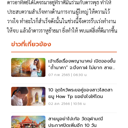
ดาวอาทิตย์ได้โคจรมาอยู่ที่ราศีมีนร่วมกับดาวพุธ ทำให้
ประสบความสำเร็จทางด้านการงานผู้ใหญ่ ให้ความไว้
วางใจ ทำอะไรก็สำเร็จดังนั้นในช่วงนี้จึงควรรีบเร่งทำงาน
ให้จบ แล้วถ้าดาวราหูย้ายมา ยิ่งทำให้ พบแต่สิ่งที่ดีมากขึ้น
ข่าวที่เกี่ยวข้อง
เจ้าเชื่อเรื่องพญานาคบ่ เปิดจองขึ้น
“ถ้ำนาคา” จ.บึงกาฬ ไม่ยาก สายมู
ห้ามพลาด
07 ก.พ. 2565 | 06:30 น.
10 จุดไหว้พระขอคู่ของสาวโสดสา
ยมู How Tp ขอยังไงให้โดน
02 ส.ค. 2566 | 10:56 น.
สายมูอย่าไปเก้อ วัดจุฬามณี
ประกาศปิดเพิ่มอีก 10 วัน