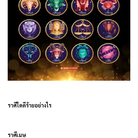
ราศีใดดีร้ายอย่างไร
ราศีเมษ