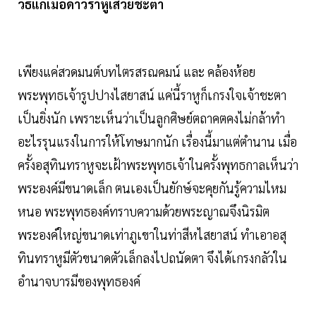
วิธีแก้เมื่อดาวราหูเสวยชะตา
เพียงแค่สวดมนต์บทไตรสรณคมน์ และ คล้องห้อย
พระพุทธเจ้ารูปปางไสยาสน์ แค่นี้ราหูก็เกรงใจเจ้าชะตา
เป็นยิ่งนัก เพราะเห็นว่าเป็นลูกศิษย์ตถาคตคงไม่กล้าทำ
อะไรรุนแรงในการให้โทษมากนัก เรื่องนี้มาแต่ตำนาน เมื่อ
ครั้งอสุทินทราหูจะเฝ้าพระพุทธเจ้าในครั้งพุทธกาลเห็นว่า
พระองค์มีขนาดเล็ก ตนเองเป็นยักษ์จะคุยกันรู้ความไหม
หนอ พระพุทธองค์ทราบความด้วยพระญาณจึงนิรมิต
พระองค์ใหญ่ขนาดเท่าภูเขาในท่าสีหไสยาสน์ ทำเอาอสุ
ทินทราหูมีตัวขนาดตัวเล็กลงไปถนัดตา จึงได้เกรงกลัวใน
อำนาจบารมีของพุทธองค์