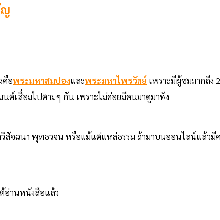
ัญ
งคือ
พระมหาสมปอง
และ
พระมหาไพรวัลย์
เพราะมีผู้ชมมากถึง 
มนต์เสื่อมไปตามๆ กัน เพราะไม่ค่อยมีคนมาดูมาฟัง
ุจฉาวิสัจฉนา พุทธวจน หรือแม้แต่แหล่ธรรม ถ้ามาบนออนไลน์แล้วมี
ต้อ่านหนังสือแล้ว