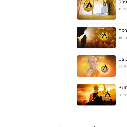
วางไ
11 ส.
ควา
18 ส.
ปรม
25 ส.
หนท
01 ก.