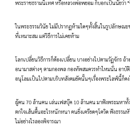
พระราชธรามนิเทศ หรือหลวงพ่อพยอม ก็บอกเป็นนัยว่า
"
ในพระธรรมวินัย ไม่มีปรากฏห้ามใดๆทั้งสิ้นในรูปลักษณะ
ที่เหมาะสม แต่วิธีการไม่เคยห้าม
โลกเปลี่ยนวิธีการก็ต้องเปลี่ยน บางอย่างไปตามวัฏจักร ถ้
อนามาสต่างๆ ตามกองพล กองทัพสมควรทำไหมนั่น อาบัติล้วน
อนุโลมเป็นไปตามบริบทสังคมยัคนั้นๆเรื่องพระไลฟ์นี้ก็คงไ
ผู้คน 70 ล้านคน เล่นเฟสบุ๊ค 10 ล้านคน มาฟังพระมหาทั้ง 
ตกใจเส้นตื้นอะไรหนักหนา คนยิ่งเครียดๆโควิด ฟังธรรมหัว
ไม่อย่างไรลองพิจารณา