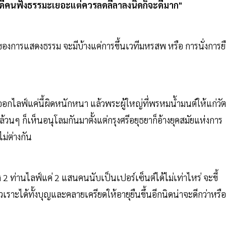
ดีคนฟังธรรมะเยอะแต่ควรลดลีลาลงนิดก็จะดีมาก"
ของการแสดงธรรม จะมีบ้างแค่การขึ้นเวทีมหรสพ หรือ การนั่งการย
าออกไลฟ์แค่นี้ผิดหนักหนา แล้วพระผู้ใหญ่ที่พรหมน้ำมนต์ให้แก่วัต
ๆ ก็เห็นอนุโลมกันมาตั้งแต่กรุงศรีอยุธยาก็อ้างยุคสมัยแห่งการ
ม่ต่างกัน
2 ท่านไลฟ์แค่ 2 แสนคนนับเป็นเปอร์เซ็นต์ได้ไม่เท่าไหร่ จะขี้
เราะได้ทั้งบุญและคลายเครียดให้อายุยืนขึ้นอีกนิดน่าจะดีกว่าหรือ