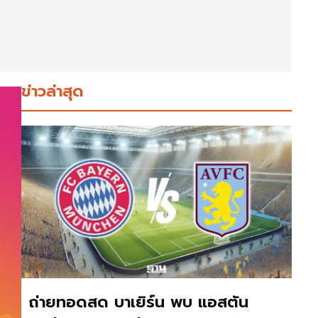
ข่าวล่าสุด
ถ่ายทอดสด บาเยิร์น พบ แอสตัน