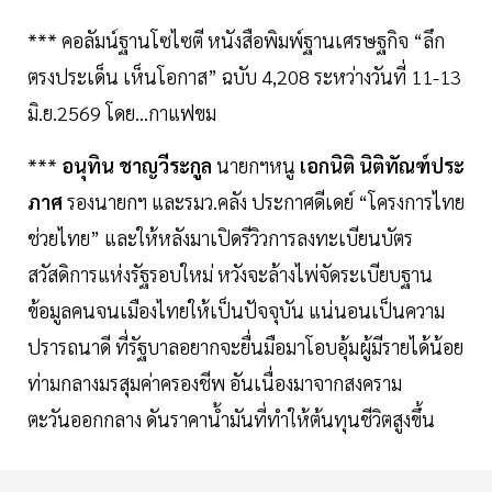
*** คอลัมน์ฐานโซไซตี หนังสือพิมพ์ฐานเศรษฐกิจ “ลึก
ตรงประเด็น เห็นโอกาส” ฉบับ 4,208 ระหว่างวันที่ 11-13
มิ.ย.2569 โดย...กาแฟขม
***
อนุทิน ชาญวีระกูล
นายกฯหนู
เอกนิติ นิติทัณฑ์ประ
ภาศ
รองนายกฯ และรมว.คลัง ประกาศดีเดย์ “โครงการไทย
ช่วยไทย” และให้หลังมาเปิดรีวิวการลงทะเบียนบัตร
สวัสดิการแห่งรัฐรอบใหม่ หวังจะล้างไพ่จัดระเบียบฐาน
ข้อมูลคนจนเมืองไทยให้เป็นปัจจุบัน แน่นอนเป็นความ
ปรารถนาดี ที่รัฐบาลอยากจะยื่นมือมาโอบอุ้มผู้มีรายได้น้อย
ท่ามกลางมรสุมค่าครองชีพ อันเนื่องมาจากสงคราม
ตะวันออกกลาง ดันราคานํ้ามันที่ทำให้ต้นทุนชีวิตสูงขึ้น