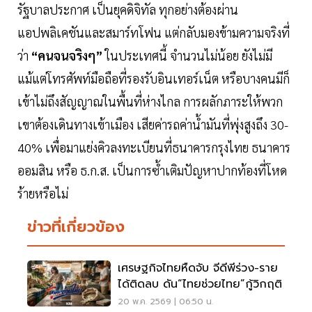
รัฐบาลประกาศ เป็นยุคดิจิทัล ทุกอย่างต้องผ่าน
แอปพลิเคชันและสมาร์ทโฟน แต่กลับมองข้ามความจริงที่
ว่า
“คนจนจริงๆ”
ในประเทศนี้ จำนวนไม่น้อย ยังไม่มี
แม้แต่โทรศัพท์มือถือที่รองรับอินเทอร์เน็ต หรือบางคนมีก็
เข้าไม่ถึงสัญญาณในพื้นที่ห่างไกล การผลักภาระให้พวก
เขาต้องเดินทางเข้าเมือง เสียค่ารถค่านํ้ามันที่พุ่งสูงถึง 30-
40% เพื่อมาแย่งคิวลงทะเบียนที่ธนาคารกรุงไทย ธนาคาร
ออมสิน หรือ ธ.ก.ส. เป็นการซํ้าเติมปัญหาปากท้องที่โหด
ร้ายหรือไม่
ข่าวที่เกี่ยวข้อง
เศรษฐกิจไทยหืดจับ จีดีพีร่วง-ราย
ได้ติดลบ ดัน“ไทยช่วยไทย”กู้วิกฤติ
20 พ.ค. 2569 | 06:50 น.