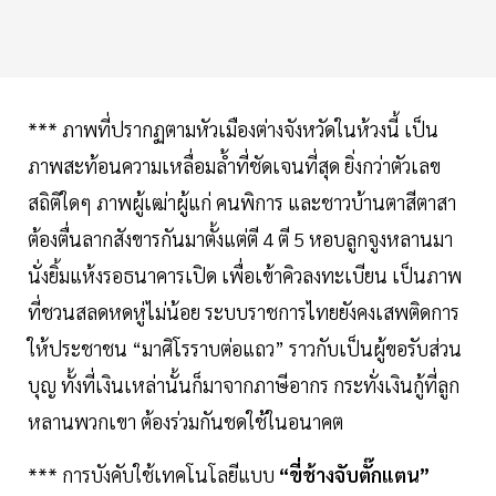
*** ภาพที่ปรากฏตามหัวเมืองต่างจังหวัดในห้วงนี้ เป็น
ภาพสะท้อนความเหลื่อมลํ้าที่ชัดเจนที่สุด ยิ่งกว่าตัวเลข
สถิติใดๆ ภาพผู้เฒ่าผู้แก่ คนพิการ และชาวบ้านตาสีตาสา
ต้องตื่นลากสังขารกันมาตั้งแต่ตี 4 ตี 5 หอบลูกจูงหลานมา
นั่งยิ้มแห้งรอธนาคารเปิด เพื่อเข้าคิวลงทะเบียน เป็นภาพ
ที่ชวนสลดหดหู่ไม่น้อย ระบบราชการไทยยังคงเสพติดการ
ให้ประชาชน “มาศิโรราบต่อแถว” ราวกับเป็นผู้ขอรับส่วน
บุญ ทั้งที่เงินเหล่านั้นก็มาจากภาษีอากร กระทั่งเงินกู้ที่ลูก
หลานพวกเขา ต้องร่วมกันชดใช้ในอนาคต
*** การบังคับใช้เทคโนโลยีแบบ
“ขี่ช้างจับตั๊กแตน”