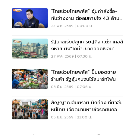
“ไทยช่วยไทยพลัส” อุ้มกำลังซื้อ-
กันว่างงาน ต่อลมหายใจ 43 ล้าน
คน
23 พ.ค. 2569 | 00:00 น.
รัฐบาลเร่งปลุกเศรษฐกิจ แต่ภาคอสั
งหาฯ ยัง“โคม่า-ขาดออกซิเจน”
27 พ.ค. 2569 | 07:30 น.
“ไทยช่วยไทยพลัส” ปั๊มยอดขาย
ร้านค้า รัฐอุ้มคนจนไร้สมาร์ทโฟน
03 มิ.ย. 2569 | 07:06 น.
สัญญาณอันตราย นักท่องเที่ยวจีน
หนีไทย เวียดนามหายใจรดต้นคอ
05 มิ.ย. 2569 | 23:00 น.