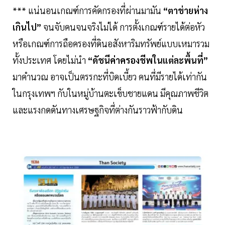
*** แน่นอนเกณฑ์การคัดกรองที่ผ่านมามัน
“ตาข่ายห่าง
เกินไป”
จนจับคนจนจริงไม่ได้ การตั้งเกณฑ์รายได้ต่อหัว
หรือเกณฑ์การถือครองที่ดินอสังหาริมทรัพย์แบบเหมารวม
ทั้งประเทศ โดยไม่นำ
“ดัชนีค่าครองชีพในแต่ละพื้นที่”
มาคำนวณ อาจเป็นตรรกะที่บิดเบี้ยว คนที่มีรายได้เท่ากัน
ในกรุงเทพฯ กับในหมู่บ้านตะเข็บชายแดน มีคุณภาพชีวิต
และแรงกดดันทางเศรษฐกิจที่ต่างกันราวฟ้ากับดิน