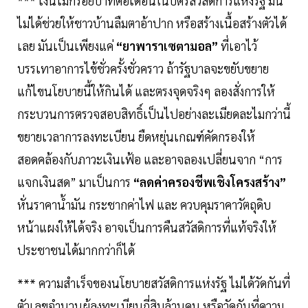
*** เงินไม่กี่ร้อยบาทต่อเดือนในบัตรสวัสดิการแห่งรัฐ มัน
ไม่ได้ช่วยให้ชาวบ้านลืมตาอ้าปาก หรือสร้างเนื้อสร้างตัวได้
เลย มันเป็นเพียงแค่
“ยาพาราเซตามอล”
ที่เอาไว้
บรรเทาอาการไข้ชั่วครั้งชั่วคราว ถ้ารัฐบาลจะขยับขยาย
แก้ไขนโยบายนี้ให้กินได้ และตรงจุดจริงๆ ลองสั่งการให้
กระบวนการตรวจสอบสิทธิ์เป็นไปอย่างละเมียดละไมกว่านี้
ขยายเวลาการลงทะเบียน ยืดหยุ่นเกณฑ์คัดกรองให้
สอดคล้องกับภาวะเงินเฟ้อ และอาจลองเปลี่ยนจาก “การ
แจกเงินสด” มาเป็นการ
“ลดค่าครองชีพเชิงโครงสร้าง”
หั่นราคานํ้ามัน กระชากค่าไฟ และ ควบคุมราคาวัตถุดิบ
หน้าแผงให้ได้จริง อาจเป็นการคืนสวัสดิการที่แท้จริงให้
ประชาชนได้มากกว่าก็ได้
*** ความสำเร็จของนโยบายสวัสดิการแห่งรัฐ ไม่ได้วัดกันที่
ตัวเลขจำนวนผู้ลงทะเบียนกี่สิบล้านคน หรือวัดกันที่ความ