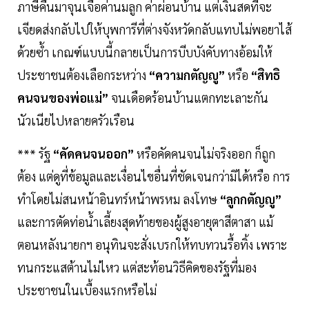
ภาษีคืนมาจุนเจือค่านมลูก ค่าผ่อนบ้าน แต่เงินสดที่จะ
เจียดส่งกลับไปให้บุพการีที่ต่างจังหวัดกลับแทบไม่พอยาไส้
ด้วยซํ้า เกณฑ์แบบนี้กลายเป็นการบีบบังคับทางอ้อมให้
ประชาชนต้องเลือกระหว่าง
“ความกตัญญู”
หรือ
“สิทธิ
คนจนของพ่อแม่”
จนเดือดร้อนบ้านแตกทะเลาะกัน
นัวเนียไปหลายครัวเรือน
*** รัฐ
“คัดคนจนออก”
หรือคัดคนจนไม่จริงออก ก็ถูก
ต้อง แต่ดูที่ข้อมูลและเงื่อนไขอื่นที่ชัดเจนกว่ามิได้หรือ การ
ทำโดยไม่สนหน้าอินทร์หน้าพรหม ลงโทษ
“ลูกกตัญญู”
และการตัดท่อนํ้าเลี้ยงสุดท้ายของผู้สูงอายุตาสีตาสา แม้
ตอนหลังนายกฯ อนุทินจะสั่งเบรกให้ทบทวนรื้อทิ้ง เพราะ
ทนกระแสต้านไม่ไหว แต่สะท้อนวิธีคิดของรัฐที่มอง
ประชาชนในเบื้องแรกหรือไม่