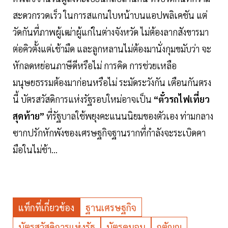
สะดวกรวดเร็ว ในการสแกนใบหน้าบนแอปพลิเคชัน แต่
วัดกันที่ภาพผู้เฒ่าผู้แก่ในต่างจังหวัด ไม่ต้องลากสังขารมา
ต่อคิวตั้งแต่เช้ามืด และลูกหลานไม่ต้องมานั่งกุมขมับว่า จะ
หักลดหย่อนภาษีดีหรือไม่ การคิด การช่วยเหลือ
มนุษยธรรมต้องมาก่อนหรือไม่ ระมัดระวังกัน เตือนกันตรง
นี้ บัตรสวัสดิการแห่งรัฐรอบใหม่อาจเป็น
“ตั๋วรถไฟเที่ยว
สุดท้าย”
ที่รัฐบาลใช้พยุงคะแนนนิยมของตัวเอง ท่ามกลาง
ซากปรักหักพังของเศรษฐกิจฐานรากที่กำลังจะระเบิดคา
มือในไม่ช้า...
แท็กที่เกี่ยวข้อง
ฐานเศรษฐกิจ
บัตรสวัสดิการแห่งรัฐ
บัตรคนจน
กตัญญู