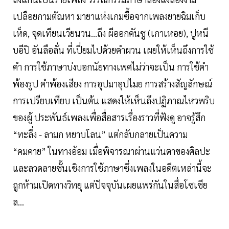
เปลือยกามตัณหา มายาแห่งเกมซื้อจากเพลงยายฉิมเก็บ
เห็ด, จุดเทียนเวียนวน...ถึง ผีออกคันชู (เกาเหอย), ปูหนี
บอีปิ อันลือลั่น ที่เปี่ยมไปด้วยคําผวน เผยให้เห็นถึงการใช้
คํา การใช้ภาษาบ่งบอกนัยทางเพศไม่ว่าจะเป็น การใช้คํา
พ้องรูป คําพ้องเสียง การอุปมาอุปไมย การสร้างสัญลักษณ์
การเปรียบเทียบ เป็นต้น แสดงให้เห็นถึงปฏิภาณไหวพริบ
ของผู้ ประพันธ์เพลงเพื่อสื่อสารเรื่องราวที่ฟังดู อาจรู้สึก
“ทะลึ่ง - ลามก หยาบโลน” แต่กลับกลายเป็นความ
“คมคาย” ในทางอ้อม เมื่อพิจารณาผ่านแว่นตาของศิลปะ
และลวดลายชั้นเชิงการใช้ภาษาซึ่งเพลงในอดีตเหล่านี้จะ
ถูกห้ามเปิดทางวิทยุ แต่ปัจจุบันเผยแพร่กันในสื่อโซเชีย
ล...