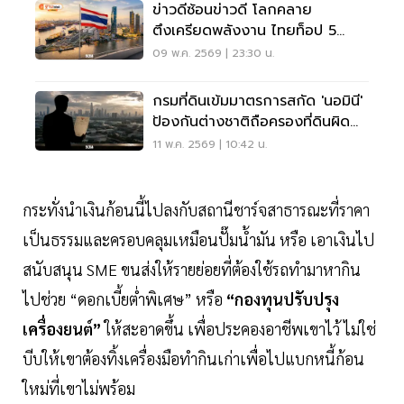
ข่าวดีซ้อนข่าวดี โลกคลาย
ตึงเครียดพลังงาน ไทยท็อป 5
เศรษฐกิจแกร่ง
09 พ.ค. 2569 | 23:30 น.
กรมที่ดินเข้มมาตรการสกัด 'นอมินี'
ป้องกันต่างชาติถือครองที่ดินผิด
กฎหมาย
11 พ.ค. 2569 | 10:42 น.
กระทั่งนำเงินก้อนนี้ไปลงกับสถานีชาร์จสาธารณะที่ราคา
เป็นธรรมและครอบคลุมเหมือนปั๊มน้ำมัน หรือ เอาเงินไป
สนับสนุน SME ขนส่งให้รายย่อยที่ต้องใช้รถทำมาหากิน
ไปช่วย “ดอกเบี้ยต่ำพิเศษ” หรือ
“กองทุนปรับปรุง
เครื่องยนต์”
ให้สะอาดขึ้น เพื่อประคองอาชีพเขาไว้ ไม่ใช่
บีบให้เขาต้องทิ้งเครื่องมือทำกินเก่าเพื่อไปแบกหนี้ก้อน
ใหม่ที่เขาไม่พร้อม