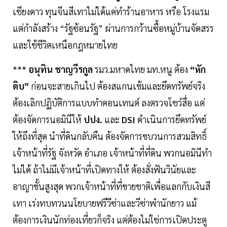
เชียงดาว ทุนจีนสีเทาไม่ได้แค่ทำร้านอาหาร หรือ โรงแรม
แต่กำลังสร้าง “รัฐซ้อนรัฐ” ผ่านการกว้านซื้อหมู่บ้านจัดสรร
และใช้ชีวิตเหนือกฎหมายไทย
***
อนุทิน ชาญวีรกูล
รมว.มหาดไทย มท.หนู ต้อง
“หัก
ดิบ”
ก่อนจะสายเกินไป ต้องสแกนเข้มและยึดทรัพย์จริง
ต้องเลิกปฏิบัติการแบบทำคอนเทนต์ ลงตรวจโชว์สื่อ แต่
ต้องจัดการนอมินีให้
ปปง.
และ
DSI
ดำเนินการยึดทรัพย์
ให้ถึงที่สุด นำที่ดินกลับคืน ต้องจัดการขบวนการสวมสิทธิ์
เจ้าหน้าที่รัฐ จังหวัด อำเภอ เจ้าหน้าที่ที่ดิน พวกนอมินีทำ
ไม่ได้ ถ้าไม่มีเจ้าหน้าที่เปิดทางให้ ต้องสั่งฟันวินัยและ
อาญาขั้นสูงสุด พวกเจ้าหน้าที่ที่ขายชาติเพื่อแลกกับเงินสี
เทา เร่งทบทวนนโยบายฟรีวีซ่าและวีซ่าพำนักยาว แม้
ต้องการเงินนักท่องเที่ยวก็จริง แต่ต้องไม่ใช่การเปิดประตู