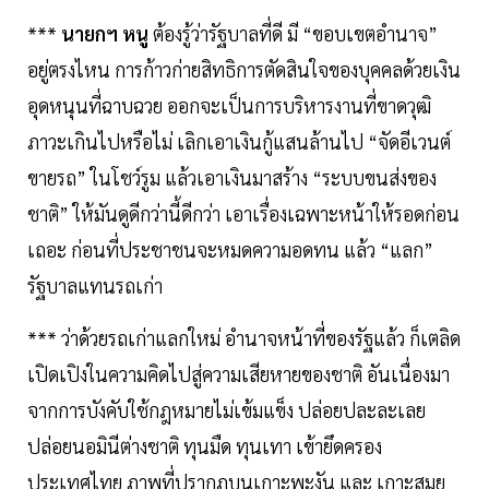
***
นายกฯ หนู
ต้องรู้ว่ารัฐบาลที่ดี มี “ขอบเขตอำนาจ”
อยู่ตรงไหน การก้าวก่ายสิทธิการตัดสินใจของบุคคลด้วยเงิน
อุดหนุนที่ฉาบฉวย ออกจะเป็นการบริหารงานที่ขาดวุฒิ
ภาวะเกินไปหรือไม่ เลิกเอาเงินกู้แสนล้านไป “จัดอีเวนต์
ขายรถ” ในโชว์รูม แล้วเอาเงินมาสร้าง “ระบบขนส่งของ
ชาติ” ให้มันดูดีกว่านี้ดีกว่า เอาเรื่องเฉพาะหน้าให้รอดก่อน
เถอะ ก่อนที่ประชาชนจะหมดความอดทน แล้ว “แลก”
รัฐบาลแทนรถเก่า
*** ว่าด้วยรถเก่าแลกใหม่ อำนาจหน้าที่ของรัฐแล้ว ก็เตลิด
เปิดเปิงในความคิดไปสู่ความเสียหายของชาติ อันเนื่องมา
จากการบังคับใช้กฎหมายไม่เข้มแข็ง ปล่อยปละละเลย
ปล่อยนอมินีต่างชาติ ทุนมืด ทุนเทา เข้ายึดครอง
ประเทศไทย ภาพที่ปรากฏบนเกาะพะงัน และ เกาะสมุย