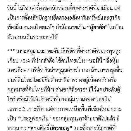
วันนี้ ไม่ใช่แค่เรื่องของนักท่องเที่ยวต่างชาติที่มาเยือน แต่
เป็นการตั้งหลักปักฐานยึดครองอสังหาริมทรัพย์และธุรกิจ
ท้องถิ่น จนคนไทยแท้ๆ กำลังกลายเป็น
“ผู้อาศัย”
ในบ้าน
ตัวเองบนผืนทรายภาคใต้
***
เกาะสมุย
และ
พะงัน
มีบริษัทที่ต่างชาติร่วมลงทุนสูง
เกือบ 70% ที่น่ากลัวคือ ใช้คนไทยเป็น
“นอมินี”
ถือหุ้น
แทนถึง 87 บริษัท วิลล่าหรูมูลค่ากว่า 150 ล้านบาท ผุดขึ้น
บนที่ดินไทย โดยมีชื่อต่างชาติอำพรางอยู่เบื้องหลัง หรือ
กฎหมายที่ดินไทยที่ห้ามต่างชาติถือครอง มีไว้แค่ประดับตู้
โชว์ หรือมีไว้ให้เจ้าหน้าที่บางกลุ่ม หาเศษหาเลย ไม่
เฉพาะ 2 เกาะที่ว่า แต่ทางภาคเหนือพื้นที่เชียงใหม่ กลาย
เป็น “ประตูฟอกเงิน” ของกลุ่มทุนเทาข้ามชาติไปแล้ว มี
ขบวนการ
“สวมสิทธิ์บัตรชมพู”
และซื้อขายสัญชาติที่