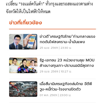
เปลี่ยน “รถเมล์ควันดำ” ทั่วกรุงและรถสองแถวตามต่าง
จังหวัดให้เป็นไฟฟ้าให้หมด
ข่าวที่เกี่ยวข้อง
ข่าวดี“เศรษฐกิจไทย”ท่ามกลางแรง
กดดันไฟสงคราม-น้ำมันแพง
25 เม.ย. 2569 | 23:30 น.
รัฐ-เอกชน 23 หน่วยงานลุย MOU
ล้างบางทุนเทา-ปราบนอมินีสุดทาง
29 เม.ย. 2569 | 10:27 น.
เมื่อสึนามิเศรษฐกิจถล่มไทย จีดีพี
วูบ-หนี้ท่วม-โรงงานปิดตัว
01 พ.ค. 2569 | 23:00 น.