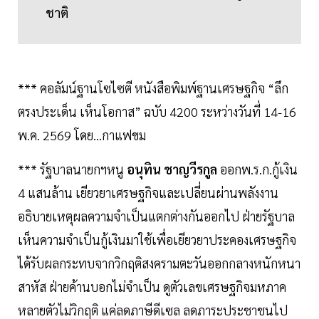
ชาติ
*** คอลัมน์ฐานโซไซตี หนังสือพิมพ์ฐานเศรษฐกิจ “ลึก
ตรงประเด็น เห็นโอกาส” ฉบับ 4200 ระหว่างวันที่ 14-16
พ.ค. 2569 โดย...กาแฟขม
*** รัฐบาลนายกฯหนู
อนุทิน ชาญวีรกูล
ออกพ.ร.ก.กู้เงิน
4 แสนล้าน เยียวยาเศรษฐกิจและเปลี่ยนผ่านพลังงาน
อธิบายเหตุผลความจำเป็นแตกต่างกันออกไป ฝ่ายรัฐบาล
เห็นความจำเป็นกู้เงินมาใช้เพื่อเยียวยาประคองเศรษฐกิจ
ได้รับผลกระทบจากวิกฤติสงครามตะวันออกกลางหนักหนา
สาหัส ฝ่ายค้านบอกไม่จำเป็น ดูตัวเลขเศรษฐกิจมหภาค
หลายตัวไม่วิกฤติ แค่ลดภาษีดีเซล ลดภาระประชาชนไป