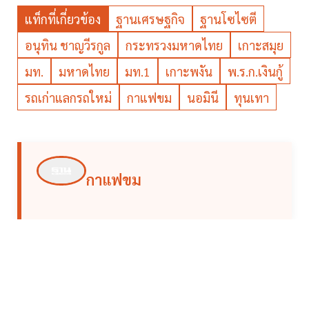
แท็กที่เกี่ยวข้อง
ฐานเศรษฐกิจ
ฐานโซไซตี
อนุทิน ชาญวีรกูล
กระทรวงมหาดไทย
เกาะสมุย
มท.
มหาดไทย
มท.1
เกาะพงัน
พ.ร.ก.เงินกู้
รถเก่าแลกรถใหม่
กาแฟขม
นอมินี
ทุนเทา
กาแฟขม