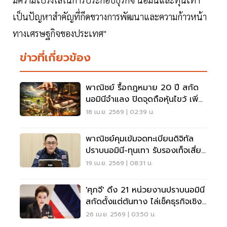
เป็นปัญหาสำคัญที่กีดขวางการพัฒนาและความก้าวหน้า
ทางเศรษฐกิจของประเทศ"
ข่าวที่เกี่ยวข้อง
พาณิชย์ รื้อกฎหมาย 20 ปี สกัด
นอมินีจำแลง ปิดจุดถือหุ้นไขว้ เพิ่ม
โทษหนัก
18 เม.ย. 2569 | 02:39 น.
พาณิชย์คุมเข้มจดทะเบียนดิจิทัล
ปราบนอมินี-ทุนเทา รับรองเท็จเสี่ยง
คุก-ถอนสิทธิ
19 เม.ย. 2569 | 08:31 น.
'ศุภจี' ดึง 21 หน่วยงานปราบนอมินี
สกัดตั้งแต่ต้นทาง ไล่เช็คธุรกิจเชิง
ลึก
26 เม.ย. 2569 | 03:50 น.