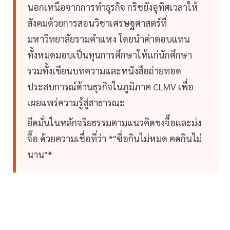
นอกเหนือจากการทำธุรกิจ กริชยังอุทิศเวลาให้
สังคมด้วยการสอนวิชาเศรษฐศาสตร์ที่
มหาวิทยาลัยรามคำแหง โดยนำค่าตอบแทน
ทั้งหมดมอบเป็นทุนการศึกษาให้แก่นักศึกษา
รวมทั้งเขียนบทความและหนังสือถ่ายทอด
ประสบการณ์ด้านธุรกิจในภูมิภาค CLMV เพื่อ
เผยแพร่ความรู้สู่สาธารณะ
ยึดมั่นในหลักจริยธรรมตามแนวคิดขงจื๊อและม่ง
จื๊อ ด้วยความเชื่อที่ว่า *"ซื่อกินไม่หมด คดกินไม่
นาน"*