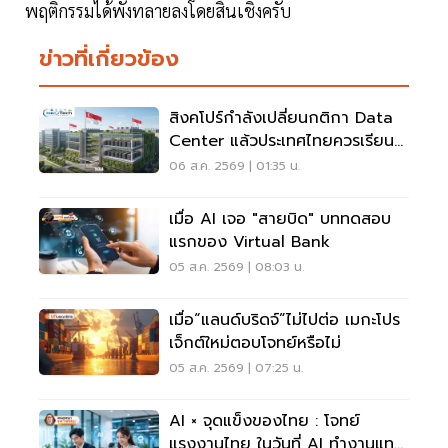
พฤติกรรมได้พังทลายลงโดยสิ้นเชิงครับ
ข่าวที่เกี่ยวข้อง
สิงคโปร์กำลังเปลี่ยนกติกา Data
Center แล้วประเทศไทยควรเรียนรู้
อะไร?
06 ส.ค. 2569 | 01:35 น.
เมื่อ AI เจอ "สายบิด" บททดสอบ
แรกของ Virtual Bank
05 ส.ค. 2569 | 08:03 น.
เมื่อ“แลนด์บริดจ์”ไม่ไปต่อ เมกะโปร
เจ็กต์ใหม่ตอบโจทย์หรือไม่
05 ส.ค. 2569 | 07:25 น.
AI × จุดแข็งของไทย : โจทย์
แรงงานไทย ในวันที่ AI ทำงานแทน