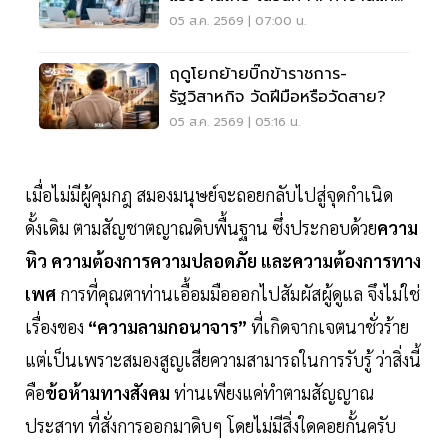
เราได้มากขึ้น
05 ส.ค. 2569 | 07:00 น.
ฤดูโยกย้ายบิ๊กข้าราชการ-
รัฐวิสาหกิจ วัดฝีมือหรือวัดสาย?
05 ส.ค. 2569 | 05:16 น.
เมื่อไม่มีผู้คุมกฎ สมองมนุษย์จะถอยกลับไปสู่จุดกำเนิด
ดั้งเดิม ตามสัญชาตญาณดิบพื้นฐาน ซึ่งประกอบด้วย
ความ
หิว ความต้องการความปลอดภัย และความต้องการทาง
เพศ
การที่คุณตาท่านเอื้อมมือออกไปสัมผัสผู้ดูแล จึงไม่ใช่
เรื่องของ
“ความลามกอนาจาร”
ที่เกิดจากเจตนาชั่วร้าย
แต่เป็นเพราะสมองสูญเสียความสามารถในการรับรู้ ว่าสิ่งนี้
คือ
ข้อห้ามทางสังคม
ท่านเพียงแค่ทำตามสัญญาณ
ประสาท ที่สั่งการออกมาดิบๆ โดยไม่มีสิ่งใดคอยกั้นครับ