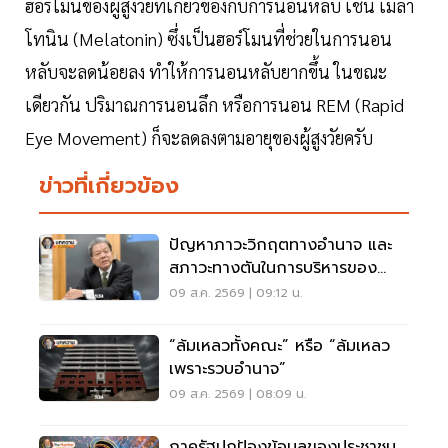
ฮอร์โมนของผู้สูงวัยที่เกี่ยวข้องกับการนอนหลับ เช่น เมลา
โทนิน (Melatonin) ซึ่งเป็นฮอร์โมนที่ช่วยในการนอน
หลับจะลดน้อยลง ทำให้การนอนหลับยากขึ้น ในขณะ
เดียวกัน ปริมาณการนอนลึก หรือการนอน REM (Rapid
Eye Movement) ก็จะลดลงตามอายุของผู้สูงวัยครับ
ข่าวที่เกี่ยวข้อง
ปัญหาภาวะวิกฤตทางอํานาจ และ
สภาวะทางตันในการบริหารของ
บอร์ด กสทช.
09 ส.ค. 2569 | 09:12 น.
“ล้มเหลวทั้งคณะ” หรือ “ล้มเหลว
เพราะรวบอำนาจ”
09 ส.ค. 2569 | 08:09 น.
ภาครัฐปกป้องข้อมูลของประชาชน