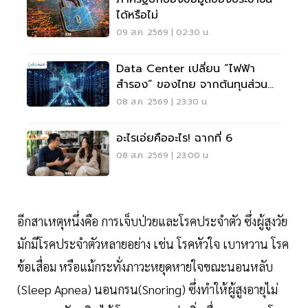
ได้หรือไม่
09 ส.ค. 2569 | 02:30 น.
Data Center เปลี่ยน “ไฟฟ้า
สำรอง” ของไทย จากต้นทุนส่วน
เกินสู่โอกาสเศรษฐกิจใหม่
08 ส.ค. 2569 | 23:30 น.
อะไรเอ่ยคืออะไร! ฉากที่ 6
08 ส.ค. 2569 | 23:00 น.
อีกสาเหตุหนึ่งคือ การเจ็บป่วยและโรคประจำตัว ซึ่งผู้สูงวัย
มักมีโรคประจำตัวหลายอย่าง เช่น โรคหัวใจ เบาหวาน โรค
ข้อเสื่อม หรือแม้กระทั่งภาวะหยุดหายใจขณะนอนหลับ
(Sleep Apnea) นอนกรน(Snoring) ซึ่งทำให้ผู้สูงอายุไม่