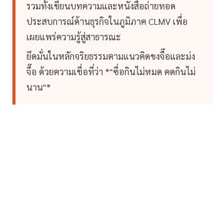
รวมทั้งเขียนบทความและหนังสือถ่ายทอด
ประสบการณ์ด้านธุรกิจในภูมิภาค CLMV เพื่อ
เผยแพร่ความรู้สู่สาธารณะ
ยึดมั่นในหลักจริยธรรมตามแนวคิดขงจื๊อและม่ง
จื๊อ ด้วยความเชื่อที่ว่า *"ซื่อกินไม่หมด คดกินไม่
นาน"*