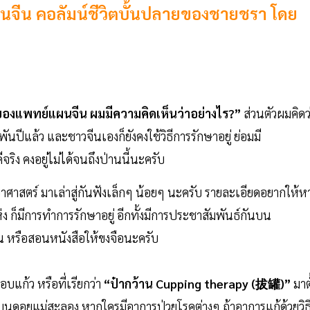
นจีน คอลัมน์ชีวิตบั้นปลายของชายชรา โดย
ของแพทย์แผนจีน ผมมีความคิดเห็นว่าอย่างไร?”
ส่วนตัวผมคิดว
พันปีแล้ว และชาวจีนเองก็ยังคงใช้วิธีการรักษาอยู่ ย่อมมี
ิง คงอยู่ไม่ได้จนถึงป่านนี้นะครับ
ศาสตร์ มาเล่าสู่กันฟังเล็กๆ น้อยๆ นะครับ รายละเอียดอยากให้หา
ง ก็มีการทำการรักษาอยู่ อีกทั้งมีการประชาสัมพันธ์กันบน
น หรือสอนหนังสือให้ขงจือนะครับ
อบแก้ว หรือที่เรียกว่า
“ป๋ากว้าน Cupping therapy (拔罐)”
มาตั
ี่บนดอยแม่สะลอง หากใครมีอาการป่วยโรคต่างๆ ถ้าอาการแก้ด้วยวิธ