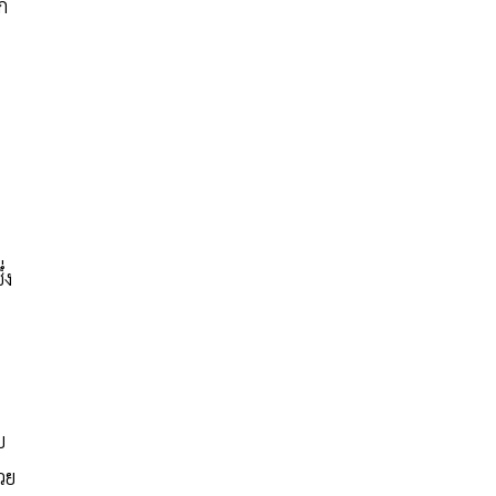
ก
่ง
บ
วย