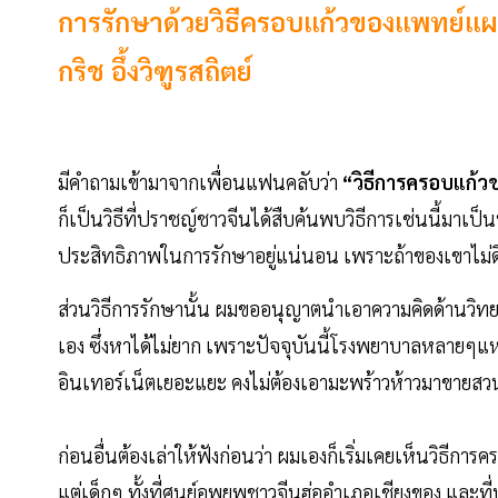
การรักษาด้วยวิธีครอบแก้วของแพทย์แผ
กริช อึ้งวิฑูรสถิตย์
มีคำถามเข้ามาจากเพื่อนแฟนคลับว่า
“วิธีการครอบแก้ว
ก็เป็นวิธีที่ปราชญ์ชาวจีนได้สืบค้นพบวิธีการเช่นนี้มาเป็น
ประสิทธิภาพในการรักษาอยู่แน่นอน เพราะถ้าของเขาไม่ดีจร
ส่วนวิธีการรักษานั้น ผมขออนุญาตนำเอาความคิดด้านวิทยา
เอง ซึ่งหาได้ไม่ยาก เพราะปัจจุบันนี้โรงพยาบาลหลายๆแห่
อินเทอร์เน็ตเยอะแยะ คงไม่ต้องเอามะพร้าวห้าวมาขายสว
ก่อนอื่นต้องเล่าให้ฟังก่อนว่า ผมเองก็เริ่มเคยเห็นวิธีการคร
แต่เด็กๆ ทั้งที่ศูนย์อพยพชาวจีนฮ่ออำเภอเชียงของ และท