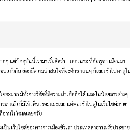
กๆ แต่ปัจจุบันนี้เรามาเริ่มคิดว่า ...เอ่อเนาะ ที่กัมพูชา เมียนมา
อครอบแก้วกัน ย่อมมีความน่าสนใจที่จะศึกษาแน่ๆ ก็เลยเข้าไปหาดูใ
ยอะมาก มีทั้งการวิจัยที่มีความน่าเชื่อถือได้ และในนิตยสารต่างๆ
วมาแล้ว ก็มีให้เห็นเยอะแยะเลย แต่พอเข้าไปดูในเว็บไซต์ภาษา
ฉะก็อ่านไม่หมดเลยครับ
ึ่งเป็นเว็บไซต์ของทางการเมืองซัวเถา ประเทศสาธารณรัฐประชา