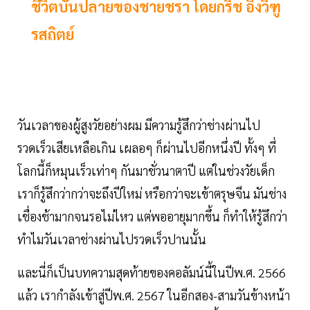
ชีวิตบั้นปลายของชายชรา โดยกริช อึ้งวิฑู
รสถิตย์
วันเวลาของผู้สูงวัยอย่างผม มีความรู้สึกว่าช่างผ่านไป
รวดเร็วเสียเหลือเกิน เผลอๆ ก็ผ่านไปอีกหนึ่งปี ทั้งๆ ที่
โลกนี้ก็หมุนเร็วเท่าๆ กันมาชั่วนาตาปี แต่ในช่วงวัยเด็ก
เราก็รู้สึกว่ากว่าจะถึงปีใหม่ หรือกว่าจะเข้าตรุษจีน มันช่าง
เชื่องช้ามากจนรอไม่ไหว แต่พออายุมากขึ้น ก็ทำให้รู้สึกว่า
ทำไมวันเวลาช่างผ่านไปรวดเร็วปานนั้น
และนี่ก็เป็นบทความสุดท้ายของคอลัมน์นี้ในปีพ.ศ. 2566
แล้ว เรากำลังเข้าสู่ปีพ.ศ. 2567 ในอีกสอง-สามวันข้างหน้า