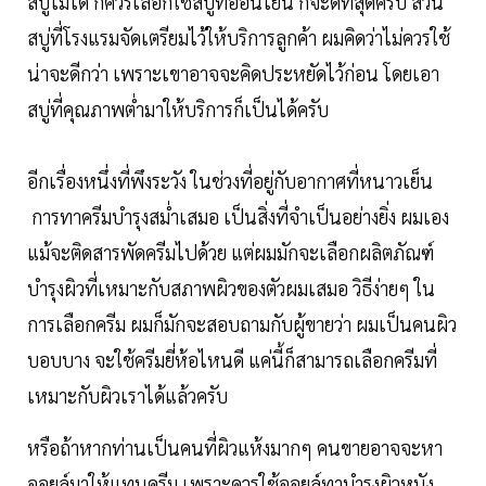
สบู่ไม่ได้ ก็ควรเลือกใช้สบู่ที่อ่อนโยน ก็จะดีที่สุดครับ ส่วน
สบู่ที่โรงแรมจัดเตรียมไว้ให้บริการลูกค้า ผมคิดว่าไม่ควรใช้
น่าจะดีกว่า เพราะเขาอาจจะคิดประหยัดไว้ก่อน โดยเอา
สบู่ที่คุณภาพต่ำมาให้บริการก็เป็นได้ครับ
อีกเรื่องหนึ่งที่พึงระวัง ในช่วงที่อยู่กับอากาศที่หนาวเย็น
การทาครีมบำรุงสม่ำเสมอ เป็นสิ่งที่จำเป็นอย่างยิ่ง ผมเอง
แม้จะติดสารพัดครีมไปด้วย แต่ผมมักจะเลือกผลิตภัณฑ์
บำรุงผิวที่เหมาะกับสภาพผิวของตัวผมเสมอ วิธีง่ายๆ ใน
การเลือกครีม ผมก็มักจะสอบถามกับผู้ขายว่า ผมเป็นคนผิว
บอบบาง จะใช้ครีมยี่ห้อไหนดี แค่นี้ก็สามารถเลือกครีมที่
เหมาะกับผิวเราได้แล้วครับ
หรือถ้าหากท่านเป็นคนที่ผิวแห้งมากๆ คนขายอาจจะหา
ออยล์มาให้แทนครีม เพราะควรใช้ออยล์ทาบำรุงผิวหนัง