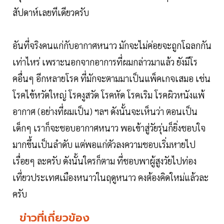
สัปดาห์เลยทีเดียวครับ
อันที่จริงคนแก่กับอากาศหนาว มักจะไม่ค่อยจะถูกโฉลกกัน
เท่าไหร่ เพราะนอกจากอาการที่ผมกล่าวมาแล้ว ยังมีโร
คอื่นๆ อีกหลายโรค ที่มักจะตามมาเป็นแพ็คเกจเสมอ เช่น
โรคไข้หวัดใหญ่ โรคงูสวัด โรคหัด โรคเริม โรคผิวหนังแพ้
อากาศ (อย่างที่ผมเป็น) ฯลฯ ดังนั้นจะเห็นว่า ตอนเป็น
เด็กๆ เราก็จะชอบอากาศหนาว พอเข้าสู่วัยรุ่นก็ยิ่งชอบใจ
มากขึ้นเป็นลำดับ แต่พอแก่ตัวลงความชอบเริ่มหายไป
เรื่อยๆ ละครับ ดังนั้นใครก็ตาม ที่ชอบพาผู้สูงวัยไปท่อง
เที่ยวประเทศเมืองหนาวในฤดูหนาว คงต้องคิดใหม่แล้วละ
ครับ
ข่าวที่เกี่ยวข้อง