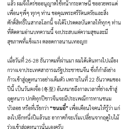
แล้ว ผมจึงใคร่ขออนุญาตใช้หน้ากระดาษนี้ ขออวยพรแด่
เพื่อนๆพี่ๆ ทุกๆ ท่าน ขอคุณพระศรีรัตนตรัยและสิ่ง
ศักดิ์สิทธิ์ในสากลโลกนี้ จงได้โปรดดลบันดาลให้ทุกๆ ท่าน
ที่ติดตามอ่านบทความนี้ จงประสบแต่ความสุขและมี
สุขภาพที่แข็งแรง ตลอดกาลนานเทอญ!!!
เมื่อวันที่ 26-28 ธันวาคมที่ผ่านมา ผมได้เดินทางไปเมือง
กวางเจาประเทศสาธารณรัฐประชาชนจีน ซึ่งก็กำลังย่าง
ก้าวเข้าสู่ฤดูหนาวอย่างเต็มตัว เพราะในที่ 22 ธันวาคมของ
ปีนี้ เป็นวันตงจื่อ (冬至) อันหมายถึงกาลเวลาที่ย่างเข้าสู่
ฤดูหนาว ปกติทุกปีชาวจีนจะมีประเพณีการทานขนม
บัวลอย หรือที่เรียกว่า
“ขนมอี๋”
เพื่อเตือนใจคนให้รู้ว่า แก่
ลงไปอีกหนึ่งปีแล้วนะ อากาศก็จะเริ่มเปลี่ยนจากฤดูใบไม้
ร่วงเข้าสู่ฤดูหนาวนั่นเองครับ